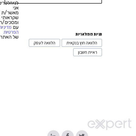
רכבים וליסינג
3
לניוזלטרים,
אני
מתווכים מסחריים
1
מאשר/ת
שקראותי
ומסכים/ה
ייעוץ משפטי
4
מדיניות
עם
הפרטיות
תגיות פופולאריות
של האתר.
הלוואה חוץ בנקאית
הלוואה לעסק
ראיית חשבון