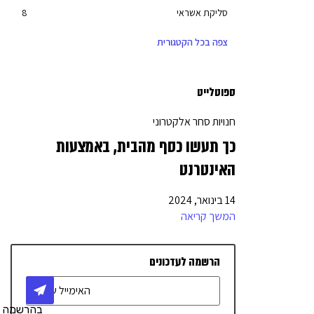
סליקת אשראי
8
יועצים עסקיים
27
צפה בכל הקטגורית
חשבון עסקי
6
מחשוב
3
ספוטלייט
בניית אתרים
7
חנויות סחר אלקטרוני
שיווק דיגיטלי
17
כך תעשו כסף מהבית, באמצעות
מימון והלוואות
10
האינטרנט
יחסי ציבור
2
14 בינואר, 2024
טלפוניה / מרכזיה
4
המשך קריאה
אדריכלות ועיצוב
4
הרשמה לעדכונים
ריהוט משרדי
1
רישיונות לעסקים
3
בהרשמה