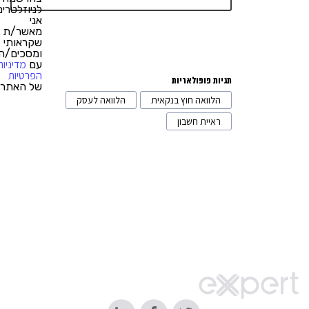
ריהוט משרדי
1
לניוזלטרים,
אני
רישיונות לעסקים
3
מאשר/ת
שקראותי
ומסכים/ה
רכבים וליסינג
3
מדיניות
עם
הפרטיות
תגיות פופולאריות
של האתר.
הלוואה חוץ בנקאית
הלוואה לעסק
ראיית חשבון