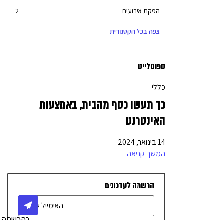
הפקת אירועים
2
שליחויות
3
צפה בכל הקטגורית
סליקת אשראי
8
יועצים עסקיים
27
ספוטלייט
חשבון עסקי
6
כללי
מחשוב
3
כך תעשו כסף מהבית, באמצעות
בניית אתרים
7
האינטרנט
שיווק דיגיטלי
17
14 בינואר, 2024
מימון והלוואות
10
המשך קריאה
יחסי ציבור
2
הרשמה לעדכונים
טלפוניה / מרכזיה
4
אדריכלות ועיצוב
4
בהרשמה