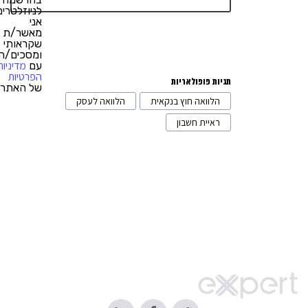
חנויות סחר אלקטרוני
12
לניוזלטרים,
אני
תוכנות לעסק
11
מאשר/ת
שקראותי
ומסכים/ה
הפקת אירועים
2
מדיניות
עם
הפרטיות
תגיות פופולאריות
של האתר.
הלוואה חוץ בנקאית
הלוואה לעסק
ראיית חשבון