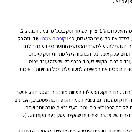
ן עצמאי.
פתיחת עסק בכל סיטואציה היא משימה מורכבת למדי. במה היא כרוכה? 1. צריך לפתוח תיק במע"מ ובמס הכנסה. 2.
קופה רושמת
ועוד, וזה רק
. הקושי להגיע למשרדי הממשלה וחוסר במידע ברור לגבי
תחים עסק אינטרנטי המהמורה של פתיחת תיק קיימת.
בדים זרים, הקושי לעבוד ברצף בלי שאיזה עובד ייכנס
פויים הופכים את המשימה למעורפלת מכל הבחינות – איכות
אליהם… הם דווקא הפעולות הפחות מורכבות בעסק הזה. אפשר
ריחוק ומסכות. גם בעניין הקמת הקופה ומה שמסביב, העניינים
קופה הפכו ליציבים יותר, בעלי נראות טובה יותר ויותר
תוצרים של אנשים יצירתיים שהקימו עסק בעת הקורונה…).
ואליים שפחות דורשים אינטראקציה אנושית, שהמשוכה היחידה