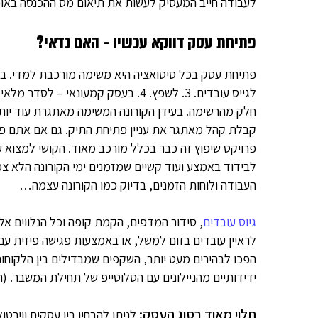
לעבודה חייב המעסיק לעשות את תיאום מס ההכנסה באופ
פתיחת עסק דווקא עכשיו - האם כדאי?
לגייס עובדים. 3. לשפץ. 4. בעסק קמעונאי – לסדר מלאי, לסדר את כל ענייני התשלום, כמו
חלק מהרשימה. בעידן הקורונה המשימה מאתגרת עוד יותר
קבלת קהל מאתגר את עניין פתיחת התיק. גם אם אתם פו
פרויקט שיפוץ זה כבר בכלל מורכב מאוד. הקושי למצוא עו
לבידוד באמצע ועוד קשיים שמזמנים ימי הקורונה הלא צ
העבודה ולוחות הזמנים, בדיוק כמו הקורונה עצמה…
גיוס עובדים
, סידור המדפים, הקמת קופה וכל הנלווים 
לראיין עובדים בזום למשל, או באמצעות פגישה פיזית עם 
הפכו לבהירים מעט יותר, השקפים שמבדילים בין הלקוחות ל
ידידותיים מהניילונים עם הסלוטייפ של תחילת המשבר. (
תלוי מאוד בסוג העסק:
לניתן להבחין בין עסקים ווירט