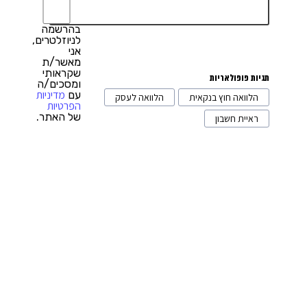
רכבים וליסינג
3
מתווכים מסחריים
1
בהרשמה
לניוזלטרים,
אני
ייעוץ משפטי
4
מאשר/ת
שקראותי
תגיות פופולאריות
ומסכים/ה
מדיניות
עם
הלוואה חוץ בנקאית
הלוואה לעסק
הפרטיות
של האתר.
ראיית חשבון