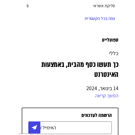
סליקת אשראי
8
יועצים עסקיים
27
צפה בכל הקטגורית
חשבון עסקי
6
מחשוב
3
ספוטלייט
בניית אתרים
7
כללי
שיווק דיגיטלי
17
כך תעשו כסף מהבית, באמצעות
מימון והלוואות
10
האינטרנט
יחסי ציבור
2
14 בינואר, 2024
טלפוניה / מרכזיה
4
המשך קריאה
אדריכלות ועיצוב
4
ריהוט משרדי
1
הרשמה לעדכונים
רישיונות לעסקים
3