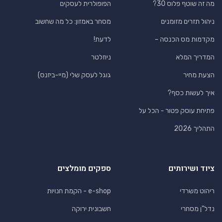
מה זה שוטף פלוס 30?
הפופולרית לעסקים
ניהול תזרים מזומנים
מסחר באמזון: כל מה שחשוב
מקדמות מס הכנסה –
לדעת!
המדריך המלא
ניוזלטר
הצעת מחיר
גוגל לעסק שלי (מיי-ביזנס)
איך לעשות כסף?
פתיחת עוסק פטור - הכל על
התהליך 2026
ציוד ושירותים
ספקים מומלצים
ריהוט משרדי
e-shop - הקמת חנויות
נדל"ן מסחרי
חשבונית ירוקה