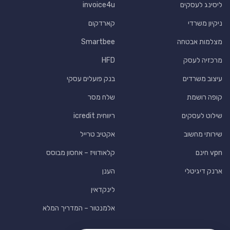
ליסינג לעסקים
invoice4u
ניקיון משרדי
קארדקום
מצלמות אבטחה
Smartbee
מרכזיה לעסק
HFD
עיצוב משרדים
בנק פועלים עסקי
קופה רושמת
שלח מסר
שילוט לעסקים
ריווחית icredit
שירותי מחשוב
אקטיב טרייל
vpn חינם
קלאודוויז – אחסון מבוסס
ארנק דיגיטלי
הענן
לינקדאין
אלמנטור – המדריך המלא