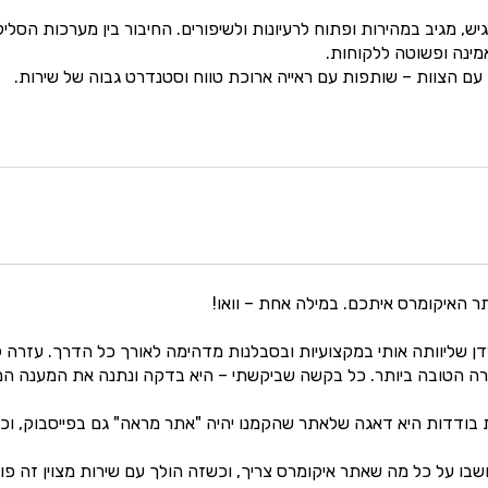
 e-shop תמיד נגיש, מגיב במהירות ופתוח לרעיונות ולשיפורים. החיבור בין מער
מינה ופשוטה ללקוחות.
עם הצוות – שותפות עם ראייה ארוכת טווח וסטנדרט גבוה של שירות.
 האיקומרס איתכם. במילה אחת – וואו!
ן שליוותה אותי במקצועיות ובסבלנות מדהימה לאורך כל הדרך. עזרה לה
 הטובה ביותר. כל בקשה שביקשתי – היא בדקה ונתנה את המענה המתא
בודדות היא דאגה שלאתר שהקמנו יהיה "אתר מראה" גם בפייסבוק, וכ
שבו על כל מה שאתר איקומרס צריך, וכשזה הולך עם שירות מצוין זה פ