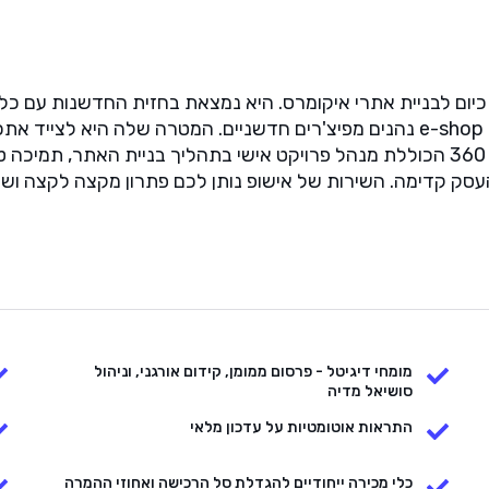
תהליכים. המערכת מתעדכנת ומתחדשת בשוטף ולקוחות e-shop נהנים מפיצ'רים חדשניי
תחת ממשק נוח ויעיל. אישופ מעניקה ללקוחותיה מעטפת 360 הכוללת מנהל פרויקט אישי ב
סק קדימה. השירות של אישופ נותן לכם פתרון מקצה לקצה ושק
מומחי דיגיטל - פרסום ממומן, קידום אורגני, וניהול
סושיאל מדיה
התראות אוטומטיות על עדכון מלאי
כלי מכירה ייחודיים להגדלת סל הרכישה ואחוזי ההמרה