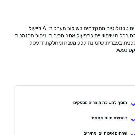
e-shop היא הפלטפורמה המובילה והמתקדמת בישראל כיום לבניית אתרי איקומרס. היא נמצאת בחזית החדשנות עם כלים טכנולוגיים מתקדמים בשילוב מערכות AI לייעול
ם. המטרה שלה היא לצייד אתכם בכלים שימושיים לתפעול אתר מכירות וניהול ההזמנות
תהליך בניית האתר, תמיכה טכנית בעברית שזמינה לכל מענה ומחלקת דיגיטל
ט נפשי.
תוסף למשיכת מוצרים מספקים
סטטיסטיקות ונתונים
שרתים איכותיים ומהירים