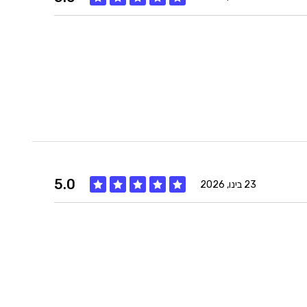
איכות
5
מחיר
5
היענות
5
5.0
זמנים
5
23 בינו, 2026
איכות
5
מחיר
5