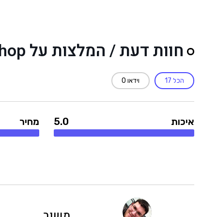
חוות דעת / המלצות על e-shop
הכל
17
וידאו
0
איכות
5.0
מחיר
משוב