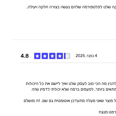
איכות
5
כות הסליקה שלנו לפלטפורמה שלהם נעשה בצורה חלקה ויעילה,
מחיר
4
היענות
5
זמנים
5
4.8
4 בפבר, 2025
איכות
5
בין מה הכי טוב לעסק שלנו ואיך ליישם את כל היכולות
ים ביותר, לפעמים ברמה שלא יכולתי לדמיין שזה
מחיר
4
ל מוצר שאני מעלה מתעדכן אוטומטית גם שם. זה מושלם
היענות
5
ורמט מנצח