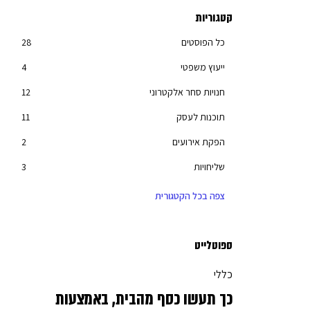
קטגוריות
כל הפוסטים
28
ייעוץ משפטי
4
חנויות סחר אלקטרוני
12
תוכנות לעסק
11
הפקת אירועים
2
שליחויות
3
סליקת אשראי
8
צפה בכל הקטגורית
יועצים עסקיים
27
חשבון עסקי
6
ספוטלייט
מחשוב
3
כללי
בניית אתרים
7
כך תעשו כסף מהבית, באמצעות