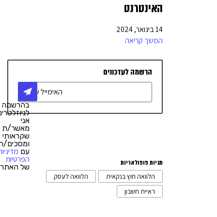
שיווק דיגיטלי
17
האינטרנט
מימון והלוואות
10
14 בינואר, 2024
יחסי ציבור
2
המשך קריאה
טלפוניה / מרכזיה
4
הרשמה לעדכונים
אדריכלות ועיצוב
4
ריהוט משרדי
1
בהרשמה
רישיונות לעסקים
3
לניוזלטרים,
אני
רכבים וליסינג
3
מאשר/ת
שקראותי
ומסכים/ה
מתווכים מסחריים
1
מדיניות
עם
הפרטיות
תגיות פופולאריות
של האתר.
הלוואה חוץ בנקאית
הלוואה לעסק
ראיית חשבון