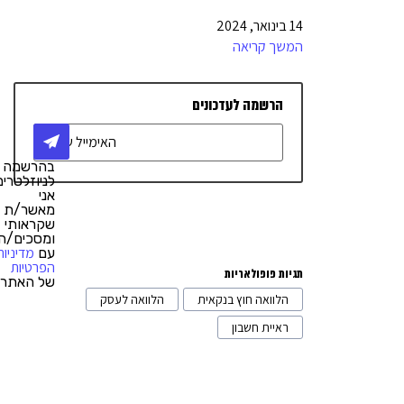
טלפוניה / מרכזיה
4
14 בינואר, 2024
אדריכלות ועיצוב
4
המשך קריאה
ריהוט משרדי
1
הרשמה לעדכונים
רישיונות לעסקים
3
רכבים וליסינג
3
בהרשמה
מתווכים מסחריים
1
לניוזלטרים,
אני
ייעוץ משפטי
4
מאשר/ת
שקראותי
ומסכים/ה
חנויות סחר אלקטרוני
12
מדיניות
עם
הפרטיות
תגיות פופולאריות
של האתר.
הלוואה חוץ בנקאית
הלוואה לעסק
ראיית חשבון