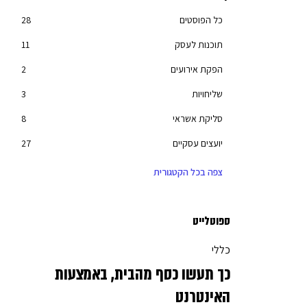
כל הפוסטים
28
תוכנות לעסק
11
הפקת אירועים
2
שליחויות
3
סליקת אשראי
8
יועצים עסקיים
27
חשבון עסקי
6
צפה בכל הקטגורית
מחשוב
3
בניית אתרים
7
ספוטלייט
שיווק דיגיטלי
17
כללי
מימון והלוואות
10
כך תעשו כסף מהבית, באמצעות
יחסי ציבור
2
האינטרנט