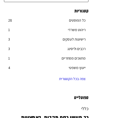
קטגוריות
כל הפוסטים
28
ריהוט משרדי
1
רישיונות לעסקים
3
רכבים וליסינג
3
מתווכים מסחריים
1
ייעוץ משפטי
4
חנויות סחר אלקטרוני
12
צפה בכל הקטגורית
תוכנות לעסק
11
הפקת אירועים
2
ספוטלייט
שליחויות
3
כללי
סליקת אשראי
8