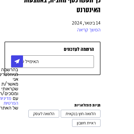
כך תעשו כסף מהבית, באמצעות
יועצים עסקיים
27
האינטרנט
חשבון עסקי
6
14 בינואר, 2024
מחשוב
3
המשך קריאה
בניית אתרים
7
הרשמה לעדכונים
שיווק דיגיטלי
17
מימון והלוואות
10
בהרשמה
יחסי ציבור
2
לניוזלטרים,
אני
טלפוניה / מרכזיה
4
מאשר/ת
שקראותי
ומסכים/ה
אדריכלות ועיצוב
4
מדיניות
עם
הפרטיות
תגיות פופולאריות
של האתר.
הלוואה חוץ בנקאית
הלוואה לעסק
ראיית חשבון