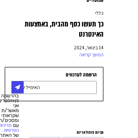
ספוטלייט
חשבון עסקי
6
כללי
מחשוב
3
כך תעשו כסף מהבית, באמצעות
בניית אתרים
7
האינטרנט
שיווק דיגיטלי
17
14 בינואר, 2024
מימון והלוואות
10
המשך קריאה
יחסי ציבור
2
הרשמה לעדכונים
טלפוניה / מרכזיה
4
אדריכלות ועיצוב
4
בהרשמה
ריהוט משרדי
1
לניוזלטרים,
אני
רישיונות לעסקים
3
מאשר/ת
שקראותי
ומסכים/ה
רכבים וליסינג
3
מדיניות
עם
הפרטיות
תגיות פופולאריות
של האתר.