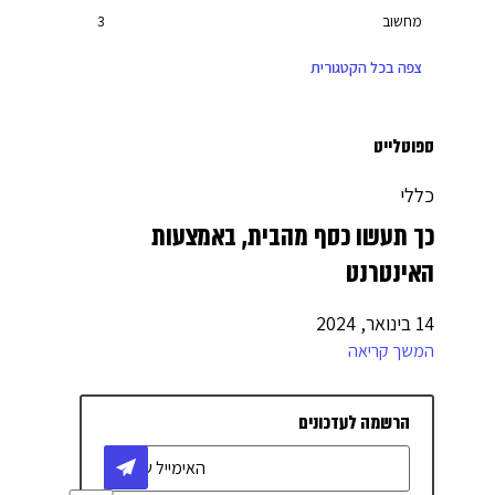
מחשוב
3
בניית אתרים
7
צפה בכל הקטגורית
שיווק דיגיטלי
17
מימון והלוואות
10
ספוטלייט
יחסי ציבור
2
כללי
טלפוניה / מרכזיה
4
כך תעשו כסף מהבית, באמצעות
אדריכלות ועיצוב
4
האינטרנט
ריהוט משרדי
1
14 בינואר, 2024
רישיונות לעסקים
3
המשך קריאה
רכבים וליסינג
3
מתווכים מסחריים
1
הרשמה לעדכונים
ייעוץ משפטי
4