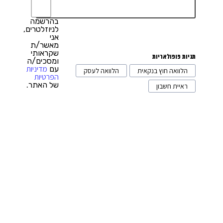
חנויות סחר אלקטרוני
12
תוכנות לעסק
11
בהרשמה
לניוזלטרים,
אני
הפקת אירועים
2
מאשר/ת
שקראותי
תגיות פופולאריות
ומסכים/ה
מדיניות
עם
הלוואה חוץ בנקאית
הלוואה לעסק
הפרטיות
של האתר.
ראיית חשבון