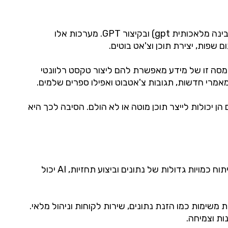
אחת ההתפתחויות האחרונות בתחום הבינה המלאכותית הוא יצירת מערכות Generative Pre-trained Transformer (בינה מלאכותית gpt) ובקיצור GPT. מערכות אלו
שפות, יצירת תוכן וצ'אט בוטים.
ויים. מסה זו של מידע מאפשרת להם ליצור טקסט רלוונטי
תים הן יכולות לייצר תוכן מוטה או לא הולם. הסיבה לכך היא
לבינה מלאכותית יש פוטנציאל לחולל מהפכה באופן שבו עסקים פועלים. על ידי אוטומציה של משימות שחוזרות על עצמן, ניתוח כמויות גדולות של נתונים וביצוע תחזיות, AI יכול
 משימות כמו הזנת נתונים, שירות לקוחות וניהול מלאי.
ות וצמיחה.