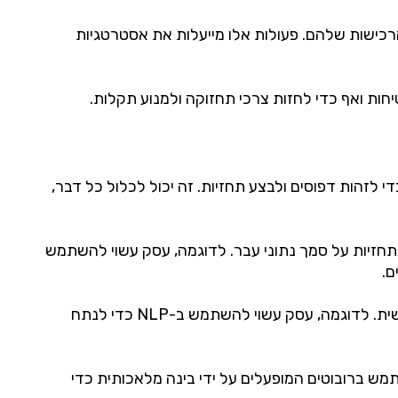
כישות שלהם. פעולות אלו מייעלות את אסטרטגיות
ת ואף כדי לחזות צרכי תחזוקה ולמנוע תקלות.
 לזהות דפוסים ולבצע תחזיות. זה יכול לכלול כל דבר,
אלגוריתמים לביצוע תחזיות על סמך נתוני עבר. לדוגמה, עסק עשוי להשתמש
ם.
דרך נוספת שבה נעשה שימוש ב-AI בעסקים היא באמצעות עיבוד שפה טבעית (NLP), הכוללת ניתוח והבנת השפה האנושית. לדוגמה, עסק עשוי להשתמש ב-NLP כדי לנתח
עסק עשוי להשתמש ברובוטים המופעלים על ידי בינה מלאכותית כדי