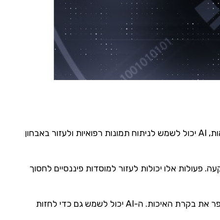
לבינה מלאכותית יש פוטנציאל לשנות תעשיות שונות על ידי שיפור תהליכים, הגדלת יעילות והפחתת עלויות. בתחום הבריאות, AI יכול לשמש לניתוח תמונות רפואיות ולעזור באבחון
 פעולות אלו יכולות לעזור למוסדות פיננסיים לחסוך
בייצור, ניתן להשתמש במערכת בינה מלאכותית כדי לייעל את תהליכי הייצור, להפחית את זמני ההשבתה או התקלות ולשפר את בקרת האיכות. ה-AI יכול לשמש גם כדי לחזות