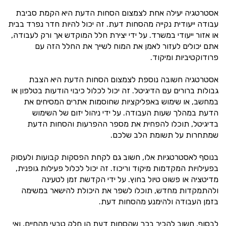
אסטרטגיה יעילה אחת לצמצום הסחות הדעת היא הקמת סביבת
עבודה ייעודית נקייה מהסחות דעת. זה יכול להיות חדר נפרד בבית
או אזור ייעודי במשרד. על ידי יצירת חלל המוקדש אך ורק לעבודה,
אתם יכולים לעזור לאמן את המוח לשייך את החלל הזה עם
פרודוקטיביות ומיקוד.
אסטרטגיה חשובה נוספת לצמצום הסחות הדעת היא הצבת
גבולות ברורים עם הדיגיטל. זה יכול לכלול כיבוי הודעות בטלפון או
במחשב, או שימוש באפליקציות שחוסמות אתרים המסיחים את
הדעת במהלך שעות העבודה. על ידי ניהול יזום של השימוש
בדיגיטל, תוכלו להפחית את מספר ההפרעות והסחות הדעת
שמתחרות על תשומת הלב שלכם.
בנוסף לאסטרטגיות אלו, חשוב גם לקחת הפסקות קבועות ולעסוק
בפעילויות המקדמות מיקוד וריכוז. זה יכול לכלול פעילות גופנית,
מדיטציה או פשוט טיול בחוץ. על ידי הקדשת זמן לטעינה
ולהתמקדות מחדש, תוכלו לשפר את היכולת להישאר במשימה
בזמן העבודה ולהימנע מהסחות דעת.
לבסוף, חשוב להכיר בכך שהסחות דעת הן חלק טבעי מהחיים, ואי