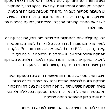
בעולם המהיר של היום, קל ליפול למלכודת של עבודה ללא הפסקה
ולהקריב זמן מנוחה והתאוששות. עם זאת, להקפדה על הפסקות
יש חשיבות מכריעה לשמירה על פרודוקטיביות בעבודה והימנעות
משחיקה. מחקרים הראו שלקיחת הפסקות קבועות יכולה למעשה
לשפר את הפרודוקטיביות הכללית והיצירתיות, כמו גם להפחית את
רמות הלחץ.
טכניקה יעילה אחת להפסקות היא שיטת פומודורו, הכוללת עבודה
למשך פרק זמן מוגדר (בדרך כלל 25 דקות) ולאחר מכן הפסקה
קצרה (בדרך כלל 5 דקות). לאחר ארבעה Pomodoros, נלקחת
הפסקה ארוכה יותר של 15-30 דקות. טכניקה זו יכולה לעזור
להישאר ממוקדים במהלך הזמן המוקצה לעבודה ולהימנע משחיקה
בכך שאתם לוקחים הפסקות קבועות לנוח ולהיטען מחדש.
היבט חשוב נוסף של מנוחה והתאוששות הוא שינה מספקת. שינה
מספקת חיונית לבריאות הפיזית והנפשית כאחד, ויכולה להיות
בעלת השפעה משמעותית על הפרודוקטיביות בעבודה והתפקוד
הקוגניטיבי. חשוב לתת עדיפות לשינה מספקת בכל לילה, ולקבוע
לוח שינה קבוע המאפשר מנוחה מספקת.
בנוסף להפסקות ושינה מספקת, חשוב לעסוק בפעילויות