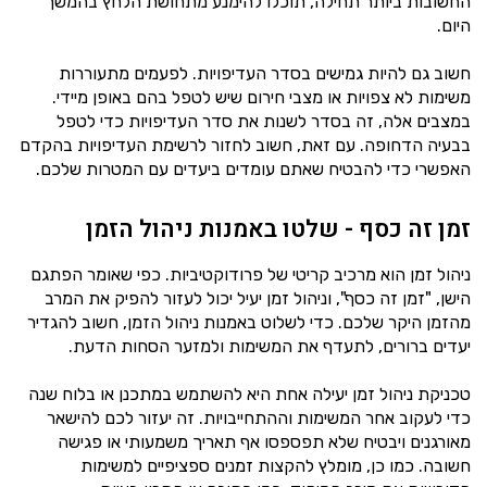
החשובות ביותר תחילה, תוכלו להימנע מתחושת הלחץ בהמשך
היום.
חשוב גם להיות גמישים בסדר העדיפויות. לפעמים מתעוררות
משימות לא צפויות או מצבי חירום שיש לטפל בהם באופן מיידי.
במצבים אלה, זה בסדר לשנות את סדר העדיפויות כדי לטפל
בבעיה הדחופה. עם זאת, חשוב לחזור לרשימת העדיפויות בהקדם
האפשרי כדי להבטיח שאתם עומדים ביעדים עם המטרות שלכם.
זמן זה כסף - שלטו באמנות ניהול הזמן
ניהול זמן הוא מרכיב קריטי של פרודוקטיביות. כפי שאומר הפתגם
הישן, "זמן זה כסף", וניהול זמן יעיל יכול לעזור להפיק את המרב
מהזמן היקר שלכם. כדי לשלוט באמנות ניהול הזמן, חשוב להגדיר
יעדים ברורים, לתעדף את המשימות ולמזער הסחות הדעת.
טכניקת ניהול זמן יעילה אחת היא להשתמש במתכנן או בלוח שנה
כדי לעקוב אחר המשימות וההתחייבויות. זה יעזור לכם להישאר
מאורגנים ויבטיח שלא תפספסו אף תאריך משמעותי או פגישה
חשובה. כמו כן, מומלץ להקצות זמנים ספציפיים למשימות