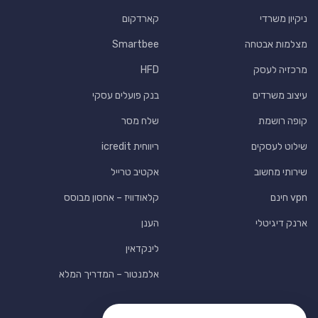
ניקיון משרדי
קארדקום
מצלמות אבטחה
Smartbee
מרכזיה לעסק
HFD
עיצוב משרדים
בנק פועלים עסקי
קופה רושמת
שלח מסר
שילוט לעסקים
ריווחית icredit
שירותי מחשוב
אקטיב טרייל
vpn חינם
קלאודוויז – אחסון מבוסס
ארנק דיגיטלי
הענן
לינקדאין
אלמנטור – המדריך המלא