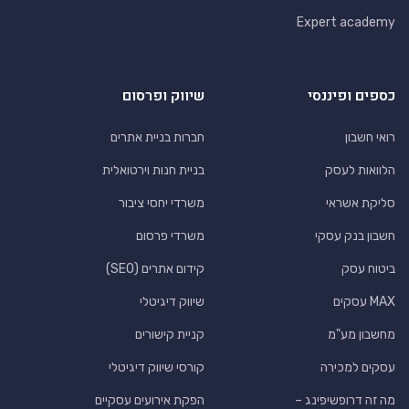
Expert academy
כספים ופיננסי
שיווק ופרסום
רואי חשבון
חברות בניית אתרים
הלוואות לעסק
בניית חנות וירטואלית
סליקת אשראי
משרדי יחסי ציבור
חשבון בנק עסקי
משרדי פרסום
ביטוח עסק
קידום אתרים (SEO)
MAX עסקים
שיווק דיגיטלי
מחשבון מע"מ
קניית קישורים
עסקים למכירה
קורסי שיווק דיגיטלי
מה זה דרופשיפינג –
הפקת אירועים עסקיים