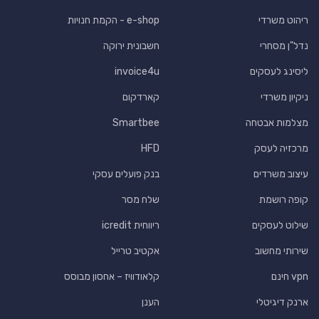
ריהוט משרדי
e-shop - הקמת חנויות
נדל"ן מסחרי
חשבונית ירוקה
ליסינג לעסקים
invoice4u
ניקיון משרדי
קארדקום
מצלמות אבטחה
Smartbee
מרכזיה לעסק
HFD
עיצוב משרדים
בנק פועלים עסקי
קופה רושמת
שלח מסר
שילוט לעסקים
ריווחית icredit
שירותי מחשוב
אקטיב טרייל
vpn חינם
קלאודוויז – אחסון מבוסס
ארנק דיגיטלי
הענן