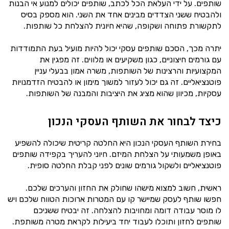
שותפים. על ידי העלאת הכל לכתב, שותפים יכולים למנוע אי הבנות
ולהבטיח ששני הצדדים מבינים אחד את השני. הוא מספק בסיס
לתקשורת פתוחה ושקופה, שהיא חיונית להצלחת כל שותפות.
יתרה מכך, הסכם שותפים עסקי יכול להיות מועיל בעת התמודדות
עם גורמים חיצוניים, כגון משקיעים או מלווים. זה מפגין את
המקצועיות והרצינות של השותפות, משרה אמון בבעלי עניין
פוטנציאליים. זה גם יכול לעזור למשוך מימון או להבטיח הזדמנויות
עסקיות, מכיוון שהוא מציג את היציבות והמבנה של השותפות.
כיצד לבחור את השותף העסקי הנכון
בחירת השותף העסקי הנכון היא החלטה קריטית שיכולה להשפיע
באופן משמעותי על הצלחת המיזם. חיוני להעריך בקפידה שותפים
פוטנציאליים ולשקול גורמים שונים לפני קבלת החלטה סופית.
ראשית, חשוב למצוא מישהו שחולק את החזון והערכים שלכם.
חפשו שותף לעסק שמיישר קו עם המטרות ארוכות הטווח שלכם ויש
לו מוסר עבודה דומה ומחויבות להצלחה. זה יבטיח ששניכם
שותפים לחזון ותוכלו לעבוד יחד ביעילות לקראת מטרה משותפת.