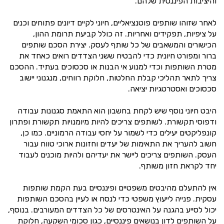
והיציבות הפיננסית שלהם.
לאחר שזוהו שותפים פוטנציאליים, חיוני לקיים דיונים פתוחים וכנים
על ציפיות, תפקידים ואחריות. זה כולל קביעת תרומת ההון,
הכישורים והמשאבים של כל שותף לעסק. יצירת הסכם שותפים
ברור ומפורט חיונית כדי להבטיח ששני הצדדים רואים כאחד את
מטרת השותפות וכדי למנוע אי הבנות או סכסוכים בעתיד. ההסכם
צריך לתאר תהליכי קבלת החלטות, חלוקת רווחים, מנגנוני יישוב
סכסוכים ואסטרטגיות יציאה.
היבט חיוני נוסף שיש לקחת בחשבון הוא התאמת סגנונות עבודה
ודפוסי תקשורת. לשותפים צריכים להיות מיומנויות תקשורת ופתרון
קונפליקטים יעילים כדי לשמור על יחסי עבודה הרמוניים. כמו כן,
חשוב להעריך את התאימות של יעדים וחזונות ארוכי טווח עבור
העסק. השותפים צריכים ליישר את יעדיהם ולהיות מוכנים לעבוד
יחד לקראת חזון משותף.
אין להתעלם מהיבטים משפטיים ופיננסיים בעת הקמת שותפות
עסקית. פנייה לייעוץ משפטי כדי לנסח או לעיין בהסכם השותפות
יכול לסייע בהגנה על האינטרסים של כל הצדדים המעורבים. בנוסף,
על השותפים לדון בנושאים פיננסיים, כגון סכומי השקעה, חלוקת