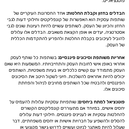
פוטנציאליים.
הבדלים בחזון וקבלת החלטות:
אחד החסרונות העיקריים של
שותפות עסקית הוא האפשרות של קונפליקטים וחילוקי דעות לגבי
החזון והכיוון של העסק. לשותפים עשויים להיות רעיונות שונים לגבי
אסטרטגיה, יעדים או אופן הקצאת משאבים. הבדלים אלו עלולים
להוביל לעיכובים בקבלת החלטות ולהפריע להתקדמות הכללית
של העסק.
אחריות משותפת וסיכונים פיננסיים:
בשותפות כל שותף לעסק
אחראי באופן אישי לחובות העסק והתחייבויותיו. המשמעות היא שאם
העסק מתמודד עם קשיים כלכליים או בעיות משפטיות, השותפים
יכולים להיות אחראים להשלכות. חיוני לשקול היטב את הסיכונים
הפיננסיים ולהבטיח שכל השותפים מחויבים לניהול והפחתת
סיכונים אלו.
פוטנציאל למתח ביחסים:
שותפויות עסקיות עלולות להעמיס על
יחסים אישיים, במיוחד אם מתעוררים קונפליקטים הקשורים
להחלטות עסקיות או לעניינים פיננסיים. חילוקי דעות עלולים
להסלים ולהשפיע על חברויות אישיות או יחסים משפחתיים, דבר
שעלול להיות מאתגר לניווט ועשויים לדרוש גישור מקצועי או