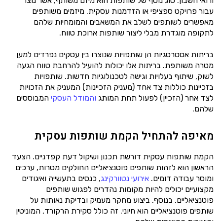
ורואי חשבון. סוג נוסף של שותפות הוא מיזם משותף, אשר נוצר
עבור פרויקט ספציפי או הזדמנות עסקית. מיזמים משותפים
מאפשרים לשותפים לשלב את המשאבים והמומחיות שלהם
לתקופה מוגדרת מבלי ליצור שותפות ארוכת טווח.
בריתות אסטרטגיות הן שותפויות שנוצרו בין עסקים נפרדים למען
מטרה משותפת. בריתות אלו יכולות להועיל להרחבת טווח הגעה
לשוק, שיתוף בעלויות וגישה לטכנולוגיות חדשות. שותפויות
בזכיינות כוללות צד אחד (מעניק הזכיינות) המעניק את הזכויות
לצד אחר (הזכיין) לפעול תחת המותג
והמודל העסקי
המבוססים
שלהם.
מאיפה להתחיל הקמת שותפות עסקית
הקמת שותפות עסקית דורשת תכנון ושיקול דעת קפדניים. הצעד
הראשון הוא לזהות שותפים פוטנציאליים החולקים מטרות, ערכים
ומוסר עבודה דומים.
אירועי נטוורקינג
, כנסים בתעשייה ואיגודים
מקצועיים יכולים להיות מקומות נהדרים לפגוש שותפים
פוטנציאליים. בנוסף, ביצוע מחקר מעמיק ובדיקת נאותות על
שותפים פוטנציאליים הוא חיוני. זה כולל סקירת הרקורד, המוניטין