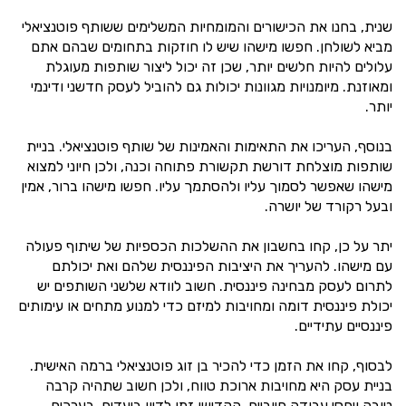
שנית, בחנו את הכישורים והמומחיות המשלימים ששותף פוטנציאלי
מביא לשולחן. חפשו מישהו שיש לו חוזקות בתחומים שבהם אתם
עלולים להיות חלשים יותר, שכן זה יכול ליצור שותפות מעוגלת
ומאוזנת. מיומנויות מגוונות יכולות גם להוביל לעסק חדשני ודינמי
יותר.
בנוסף, העריכו את התאימות והאמינות של שותף פוטנציאלי. בניית
שותפות מוצלחת דורשת תקשורת פתוחה וכנה, ולכן חיוני למצוא
מישהו שאפשר לסמוך עליו ולהסתמך עליו. חפשו מישהו ברור, אמין
ובעל רקורד של יושרה.
יתר על כן, קחו בחשבון את ההשלכות הכספיות של שיתוף פעולה
עם מישהו. להעריך את היציבות הפיננסית שלהם ואת יכולתם
לתרום לעסק מבחינה פיננסית. חשוב לוודא שלשני השותפים יש
יכולת פיננסית דומה ומחויבות למיזם כדי למנוע מתחים או עימותים
פיננסיים עתידיים.
לבסוף, קחו את הזמן כדי להכיר בן זוג פוטנציאלי ברמה האישית.
בניית עסק היא מחויבות ארוכת טווח, ולכן חשוב שתהיה קרבה
טובה ויחסי עבודה חיוביים. הקדישו זמן לדיון ביעדים, בערכים