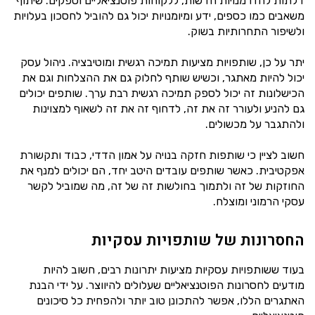
דלתות להזדמנויות חדשות, ללקוחות פוטנציאליים וספקים. שיתוף
משאבים כמו כספים, ידע ומיומנויות יכול גם להוביל לחסכון בעלויות
ולשיפור התחרותיות בשוק.
יתר על כן, שותפויות מציעות תמיכה רגשית ומוטיבציה. ניהול עסק
יכול להיות מאתגר, וכשיש שותף לחלוק גם את ההצלחות וגם את
הכישלונות זה יכול לספק תמיכה רגשית רבת ערך. שותפים יכולים
גם להניע ולעורר זה את זה, לדחוף זה את זה לשאוף למצוינות
ולהתגבר על מכשולים.
חשוב לציין כי שותפות חזקה בנויה על אמון הדדי, כבוד ותקשורת
אפקטיבית. כאשר שותפים עובדים היטב יחד, הם יכולים למנף את
החוזקות של זה ולתמוך בחולשות זה של זה, מה שמוביל לקשר
עסקי הרמוני ומוצלח.
החסרונות של שותפויות עסקיות
בעוד ששותפויות עסקיות מציעות יתרונות רבים, חשוב להיות
מודעים לחסרונות הפוטנציאליים שעלולים להיווצר. על ידי הבנת
האתגרים הללו, אפשר להתכונן טוב יותר ולהפחית כל סיכונים