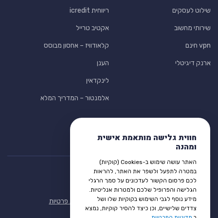
שילוט לעסקים
ריווחית icredit
שירותי מחשוב
אקטיב טרייל
vpn חינם
קלאודוויז – אחסון מבוסס
ארנק דיגיטלי
הענן
לינקדאין
אלמנטור – המדריך המלא
חווית גלישה מותאמת אישית
ומהנה
האתר עושה שימוש ב-Cookies (קוקיות)
במטרה לתפעל ולשפר את האתר, להראות
לכם פרסום הקשור לעדכונים על סמך הרגלי
הגלישה והפרופיל שלכם ולמטרות אנליטיות.
מידע נוסף לגבי השימוש בקוקיות שלו ושל
תנאי שימוש
הצהרת נגישות
מדיניות פרטיות
צדדים שלישיים, וכן כיצד להסיר קוקיות, נמצא
ב
מדיניות הפרטיות
.