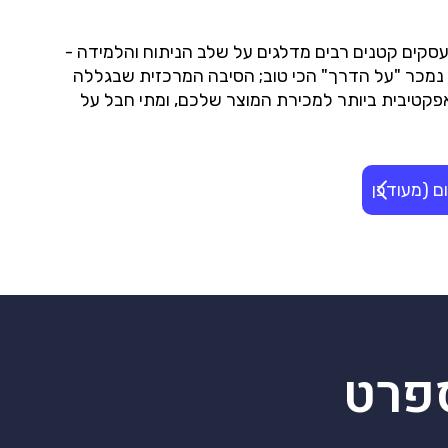
ם, עסקים קטנים רבים מדלגים על שלב הניתוח והלמידה -
צר נמכר "על הדרך" הכי טוב; הסיבה המרכזית שבגללה
פקטיבית ביותר למכירת המוצר שלכם, ומתי חבל על
מומלצות + איך AI משתלב היום (מעודכן
פרט