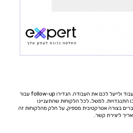
לנדנד זה לא דבר נעים. ולכן אנשי מכירות יעדיפו לעבוד על לידים חדשים ולא לנדנד ללקוחות מתלבטים. תנו למערכת לעבוד ולייעל לכם את העבודה. הגדירו follow-up עבור
ו התנגדויות. למשל, לכל הלקוחות שהתעניינו
אלות ותשובות. אם תנסחו את הדברים בצורה אטרקטיבית מספיק, על חלק מהלקוחות זה
אריך ליצירת קשר.