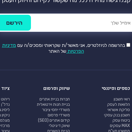
קבלו גישה מהירה לכל מה שקשור לקידום וחיזוק העסק
בהרשמה לניוזלטרים, אני מאשר/ת שקראותי ומסכים/ה עם
מדיניות
הפרטיות
של האתר
כספים ופיננסי
שיווק ופרסום
ציוד 
רואי חשבון
חברות בניית אתרים
ריהוט 
הלוואות לעסק
בניית חנות וירטואלית
נדל"ן 
סליקת אשראי
משרדי יחסי ציבור
ליסינג
חשבון בנק עסקי
משרדי פרסום
ניקיון
ביטוח עסק
קידום אתרים (SEO)
מצלמו
MAX עסקים
שיווק דיגיטלי
מרכזי
מחשבון מע"מ
קניית קישורים
עיצוב 