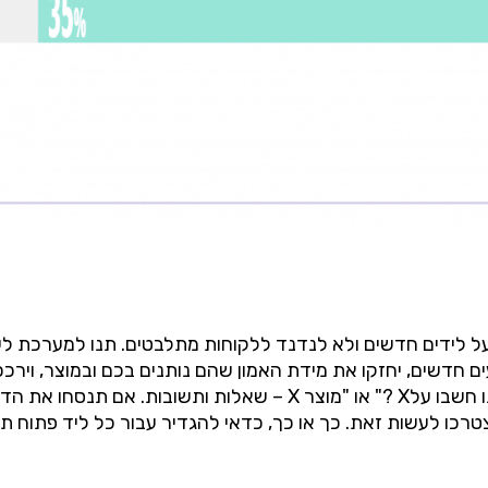
 חדשים, יחזקו את מידת האמון שהם נותנים בכם ובמוצר, וירככ
שכותרתו "מה הלקוחות שלנו חשבו עלX ?" או "מוצר X – ש
טרכו לעשות זאת. כך או כך, כדאי להגדיר עבור כל ליד פתוח ת