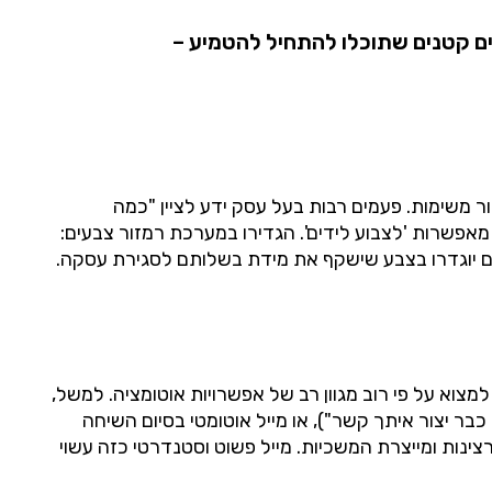
לו לעשות בקלות עבור העסק שלכם באמצעות מערכת ה-CRM שכבר רכשתם? להלן 6 טיפים קטנים שתוכלו להתחיל להטמיע –
משימות. פעמים רבות בעל עסק ידע לציין "כמה
גירות/הכנסות היו לו היום", אבל לא תמיד הוא ידע באיזה לקוחות צריך להתמקד ולמי כדאי לחזור. מרבית מערכות CRM מאפשרות 'לצבוע לידים'. הגדירו במערכת רמזור צבעים:
ים יוגדרו בצבע שישקף את מידת בשלותם לסגירת עסקה.
ל הלקוח – זה בעיקר רגע לפני שהוא פונה למתחרים. במערכת ה-CRM שלכם תוכלו למצוא על פי רוב מגוון רב של אפשרויות אוטומציה. למשל,
כבר יצור איתך קשר"), או מייל אוטומטי בסיום השיחה
ינות ומייצרת המשכיות. מייל פשוט וסטנדרטי כזה עשוי