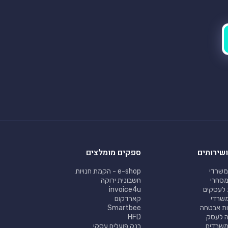
ושירותים
ספקים מומלצים
משרדי
e-shop - הקמת חנויות
מסחרי
חשבונית ירוקה
 לעסקים
invoice4u
 משרדי
קארדקום
ת אבטחה
Smartbee
ה לעסק
HFD
משרדים
בנק פועלים עסקי