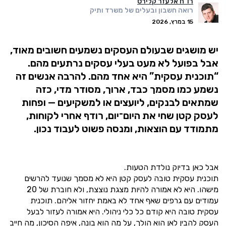
רו"ח אלעזר קלירס
רואה חשבון ובעלים של משרד ותיק
15 במרץ, 2026
יש מושגים שבעולם העסקים נשמעים חשובים מאוד,
אבל בפועל לא מעט בעלי עסקים נרתעים מהם.
“תוכנית עסקית” היא אחד מהם. להרבה אנשים זה
נשמע כמו מסמך כבד, ארוך, מסודר מדי, כזה
שמתאים לבנקים, ליועצים או למשקיעים — ופחות
לעסק קטן שחי את היום־יום, רודף אחרי לקוחות,
מתמודד עם הוצאות, ומנסה פשוט לעבוד נכון.
אבל כאן בדיוק נולדת הטעות.
תוכנית עסקית טובה לעסק קטן היא לא מסמך שנועד להרשים
מישהו. היא לא אמורה להיות מצגת נוצצת, ולא חוברת של 20
עמודים עם גרפים שאף אחד לא באמת יחזור אליהם. תוכנית
עסקית טובה היא קודם כל כלי ניהולי. היא אמורה לעזור לבעל
העסק להבין לאן הוא הולך, על מה הוא בונה, איפה הסיכון, מה חייב