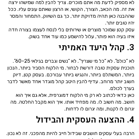
לא מספיק לדעת מה אתם מוכרים. צריך להבין למה שמישהו ירצה
את זה. מה הכאב, הצורך, הקושי, או הרצון שאתם עונים עליו. ככל
שההבנה כאן תהיה מדויקת יותר, כך גם השיווק, התמחור והמסר
יהיו טובים יותר.
עסק קטן שמוכר מוצרים או שירותים בלי לנסח לעצמו בצורה חדה
איזו בעיה הוא פותר, עלול להישמע כמו עוד אחד בשוק.
3. קהל היעד האמיתי
לא “כולם”. לא “כל מי שצריך”. לא “נשים וגברים בגילאי 25–60”.
תוכנית עסקית טובה דורשת לבחור. מי הלקוח הסביר ביותר, הנכון
ביותר, המשתלם ביותר, והנגיש ביותר עבורכם. בעסק קטן, דיוק
חשוב יותר מרוחב. עדיף להבין היטב קהל מוגדר אחד מאשר לדבר
בערך לכולם.
כאן כדאי לכתוב לא רק מי הלקוח דמוגרפית, אלא גם איך הוא
חושב. מה חשוב לו. מה מפחיד אותו. איך הוא מקבל החלטה. מה
יגרום לו לקנות, ומה יגרום לו לדחות.
4. ההצעה העסקית והבידול
הרבה בעלי עסקים חושבים שבידול חייב להיות מהפכני. זה לא נכון.