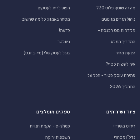
מה זה שוטף פלוס 30?
הפופולרית לעסקים
ניהול תזרים מזומנים
מסחר באמזון: כל מה שחשוב
מקדמות מס הכנסה –
לדעת!
המדריך המלא
ניוזלטר
הצעת מחיר
גוגל לעסק שלי (מיי-ביזנס)
איך לעשות כסף?
פתיחת עוסק פטור - הכל על
התהליך 2026
ציוד ושירותים
ספקים מומלצים
ריהוט משרדי
e-shop - הקמת חנויות
נדל"ן מסחרי
חשבונית ירוקה