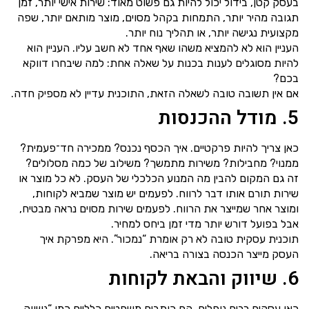
בעסק קטן, בידול יכול להיות גם פשוט מאוד: שירות אישי יותר, זמן
תגובה מהיר יותר, התמחות בקהל מסוים, מוצר מותאם יותר, שפה
מקצועית נגישה יותר, או תהליך נוח יותר.
העניין הוא לא להמציא משהו שאף אחד לא חשב עליו. העניין הוא
להיות מסוגלים לענות בכנות על שאלה אחת: למה שיבחרו דווקא
בכם?
אם אין תשובה טובה לשאלה הזאת, התוכנית עדיין לא מספיק חדה.
5. מודל ההכנסות
כאן צריך להיות פרקטיים. איך הכסף נכנס? ממכירה חד־פעמית?
ממנוי? מחבילות? משירות מתמשך? משילוב של כמה מסלולים?
זה גם המקום להבין מה המנוע הכלכלי של העסק. לא כל מוצר או
שירות תורם אותו דבר לרווח. לפעמים יש מוצר שמביא לקוחות,
ומוצר אחר שמייצר את הרווח. לפעמים שירות מסוים נראה מבטיח,
אבל בפועל דורש יותר מדי זמן ביחס למחיר.
תוכנית עסקית טובה לא רק אומרת “נמכור”. היא מפרקת איך
העסק מייצר הכנסה בצורה בריאה.
6. שיווק והבאת לקוחות
כאן עסקים רבים נופלים. הם כותבים משפטים כלליים כמו “נשווק