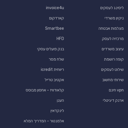
ליסינג לעסקים
invoice4u
ניקיון משרדי
קארדקום
מצלמות אבטחה
Smartbee
מרכזיה לעסק
HFD
עיצוב משרדים
בנק פועלים עסקי
קופה רושמת
שלח מסר
שילוט לעסקים
ריווחית icredit
שירותי מחשוב
אקטיב טרייל
vpn חינם
קלאודוויז – אחסון מבוסס
ארנק דיגיטלי
הענן
לינקדאין
אלמנטור – המדריך המלא