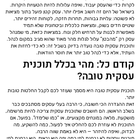
לקרות כדי שהעסק יעבוד, ואיפה עלולות להיות הטעויות היקרות.
בישראל של היום זה חשוב אפילו יותר. עסק קטן פועל בתוך מציאות
לא פשוטה: עלויות גבוהות, תחרות חזקה, לקוחות זהירים יותר,
שינויים חדים בשוק, ומציאות כלכלית וביטחונית שלא תמיד
מאפשרת לבנות על תרחיש חלק ונוח. במציאות כזאת, מי שמנהל
עסק רק “מהבטן” עלול לגלות מהר מאוד שהוא מגיב במקום לנהל.
ותוכנית עסקית טובה נועדה בדיוק בשביל זה: לא כדי לחזות את
העתיד, אלא כדי לנהל טוב יותר את חוסר הוודאות.
קודם כל: מהי בכלל תוכנית
עסקית טובה?
תוכנית עסקית טובה היא מסמך שעוזר לכם לקבל החלטות טובות
יותר.
זאת ההגדרה הכי חשובה, כי הרבה בעלי עסקים מסתבכים כבר
בשלב הראשון. הם חושבים שתוכנית עסקית צריכה להיות מרשימה,
מושקעת, מלאה במונחים מקצועיים, או “כמו שלימדו”. בפועל, אם
התוכנית לא עוזרת לכם להחליט איך לפעול, כמה להשקיע, מה
לבדוק, ואיפה להיזהר — היא לא באמת שווה הרבה.
תוכנית עסקית לא נבחנת לפי כמה יפה היא נראית. היא נבחנת לפי