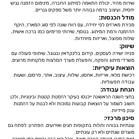
שירות מהיר, יכולת התאמה למיתוג החברה, מינימום הזמנה נגיש
יחסית, ועיצוב ברמה גבוהה יותר משל ספקים גנריים.
מודל הכנסות:
מכירת מארזים לפי יחידה, עם רווח שונה לפי סוג המארז, היקף
ההזמנה ורמת המיתוג. בנוסף, שירותי פרימיום כמו ברכה אישית,
שילוח מפוצל, ואריזות מיוחדות.
שיווק:
פנייה ישירה לעסקים, קידום בלינקדאין ובגוגל, שיתופי פעולה עם
משרדי מיתוג והפקה, והפעלת מערך המלצות מלקוחות מרוצים.
הוצאות עיקריות:
רכישת מלאי, אריזות, אחסון, שילוח, עיצוב, אתר, פרסום, ושעות
עבודה תפעוליות.
הנחת עבודה:
בחצי השנה הראשונה ייכנסו בעיקר הזמנות קטנות ובינוניות, ולכן
חשוב לשמור על הוצאות קבועות נמוכות ולא לבנות על הזמנות
ענק מיידיות.
סיכון מרכזי:
עונתיות גבוהה ותלות בתקופות חגים ואירועים. הפתרון: לפתח גם
מוצרים שנתיים ולא רק עונתיים.
זאת כמובן דוגמה קצרה מאוד, אבל היא כבר נראית כמו חשיבה