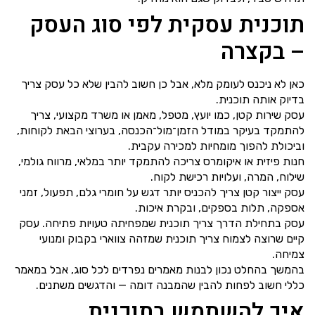
תוכנית עסקית לפי סוג העסק
– בקצרה
כאן לא ניכנס לעומק מלא, אבל כן חשוב להבין שלא כל עסק צריך
בדיוק אותה תוכנית.
עסק שירות קטן, כמו יועץ, מטפל, מאמן או משרד מקצועי, צריך
להתמקד בעיקר במודל הזמן־מול־הכנסה, בערוצי הבאת לקוחות,
וביכולת להפוך מומחיות למכירה עקבית.
חנות פיזית או איקומרס צריכה להתמקד יותר במלאי, מרווח גולמי,
שילוח, המרה, ועלויות רכישת לקוח.
עסק ייצור קטן צריך להכניס יותר דגש על חומרי גלם, תפעול, זמני
אספקה, תלות בספקים, ובקרת איכות.
עסק בתחילת הדרך צריך תוכנית שמפחיתה טעויות פתיחה. עסק
קיים שרוצה לצמוח צריך תוכנית שמזהה צווארי בקבוק ומנועי
צמיחה.
בהמשך בהחלט נכון לבנות מאמרים נפרדים לכל סוג, אבל במאמר
כללי חשוב לפחות להבין שהמבנה דומה — והדגשים משתנים.
איך להשתמש בתוכנית