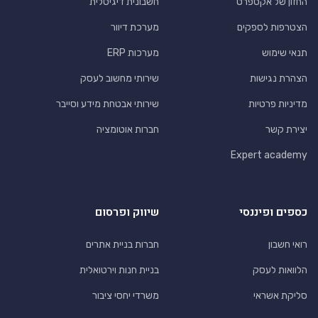
החזון של אקספרט
חשבונית דיגיטלית
הצטרפות לספקים
מערכת דיוור
תנאי שימוש
מערכות ERP
הצהרת נגישות
שירותי מחשוב לעסק
מדיניות פרטיות
שירותי אבטחת מידע וסייבר
יצירת קשר
חברות אוטומציה
Expert academy
כספים ופיננסי
שיווק ופרסום
רואי חשבון
חברות בניית אתרים
הלוואות לעסק
בניית חנות וירטואלית
סליקת אשראי
משרדי יחסי ציבור