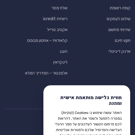
קופה רושמת
שלח מסר
שילוט לעסקים
ריווחית icredit
שירותי מחשוב
אקטיב טרייל
vpn חינם
קלאודוויז – אחסון מבוסס
ארנק דיגיטלי
הענן
לינקדאין
אלמנטור – המדריך המלא
חווית גלישה מותאמת אישית
ומהנה
האתר עושה שימוש ב-Cookies (קוקיות)
במטרה לתפעל ולשפר את האתר, להראות
לכם פרסום הקשור לעדכונים על סמך הרגלי
הגלישה והפרופיל שלכם ולמטרות אנליטיות.