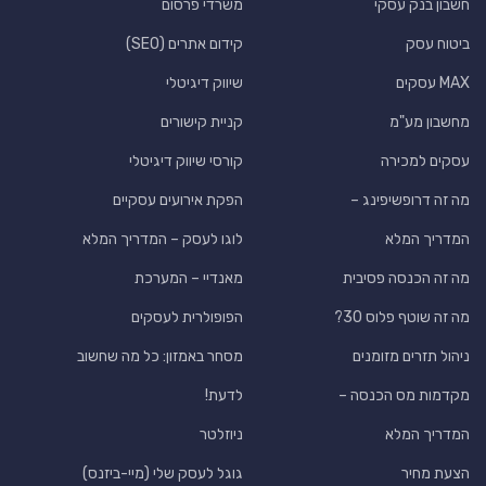
חשבון בנק עסקי
משרדי פרסום
ביטוח עסק
קידום אתרים (SEO)
MAX עסקים
שיווק דיגיטלי
מחשבון מע"מ
קניית קישורים
עסקים למכירה
קורסי שיווק דיגיטלי
מה זה דרופשיפינג –
הפקת אירועים עסקיים
המדריך המלא
לוגו לעסק – המדריך המלא
מה זה הכנסה פסיבית
מאנדיי – המערכת
מה זה שוטף פלוס 30?
הפופולרית לעסקים
ניהול תזרים מזומנים
מסחר באמזון: כל מה שחשוב
מקדמות מס הכנסה –
לדעת!
המדריך המלא
ניוזלטר
הצעת מחיר
גוגל לעסק שלי (מיי-ביזנס)