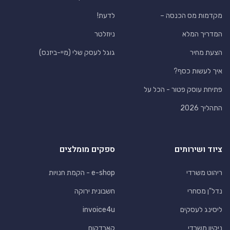
מקדמות מס הכנסה –
לדעת!
המדריך המלא
ניוזלטר
הצעת מחיר
גוגל לעסק שלי (מיי-ביזנס)
איך לעשות כסף?
פתיחת עוסק פטור - הכל על
התהליך 2026
ציוד ושירותים
ספקים מומלצים
ריהוט משרדי
e-shop - הקמת חנויות
נדל"ן מסחרי
חשבונית ירוקה
ליסינג לעסקים
invoice4u
ניקיון משרדי
קארדקום