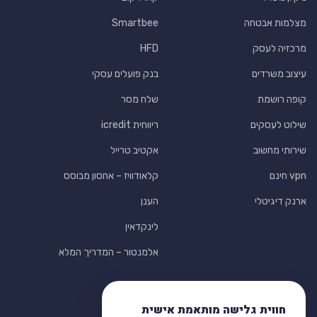
מצלמות אבטחה
Smartbee
מרכזיה לעסק
HFD
עיצוב משרדים
בנק פועלים עסקי
קופה רושמת
שלח מסר
שילוט לעסקים
ריווחית icredit
שירותי מחשוב
אקטיב טרייל
vpn חינם
קלאודוויז – אחסון מבוסס
ארנק דיגיטלי
הענן
לינקדאין
אלמנטור – המדריך המלא
חווית גלישה מותאמת אישית