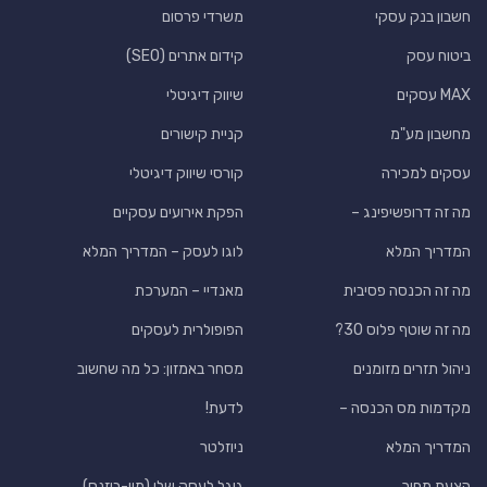
חשבון בנק עסקי
משרדי פרסום
ביטוח עסק
קידום אתרים (SEO)
MAX עסקים
שיווק דיגיטלי
מחשבון מע"מ
קניית קישורים
עסקים למכירה
קורסי שיווק דיגיטלי
מה זה דרופשיפינג –
הפקת אירועים עסקיים
המדריך המלא
לוגו לעסק – המדריך המלא
מה זה הכנסה פסיבית
מאנדיי – המערכת
מה זה שוטף פלוס 30?
הפופולרית לעסקים
ניהול תזרים מזומנים
מסחר באמזון: כל מה שחשוב
מקדמות מס הכנסה –
לדעת!
המדריך המלא
ניוזלטר
הצעת מחיר
גוגל לעסק שלי (מיי-ביזנס)