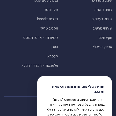
עיצוב משרדים
בנק פועלים עסקי
קופה רושמת
שלח מסר
שילוט לעסקים
ריווחית icredit
שירותי מחשוב
אקטיב טרייל
vpn חינם
קלאודוויז – אחסון מבוסס
ארנק דיגיטלי
הענן
לינקדאין
אלמנטור – המדריך המלא
חווית גלישה מותאמת אישית
ומהנה
האתר עושה שימוש ב-Cookies (קוקיות)
במטרה לתפעל ולשפר את האתר, להראות
לכם פרסום הקשור לעדכונים על סמך הרגלי
הגלישה והפרופיל שלכם ולמטרות אנליטיות.