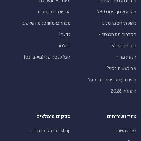
מה זה הכנסה פסיבית
מאנדיי – המערכת
מה זה שוטף פלוס 30?
הפופולרית לעסקים
ניהול תזרים מזומנים
מסחר באמזון: כל מה שחשוב
מקדמות מס הכנסה –
לדעת!
המדריך המלא
ניוזלטר
הצעת מחיר
גוגל לעסק שלי (מיי-ביזנס)
איך לעשות כסף?
פתיחת עוסק פטור - הכל על
התהליך 2026
ציוד ושירותים
ספקים מומלצים
ריהוט משרדי
e-shop - הקמת חנויות