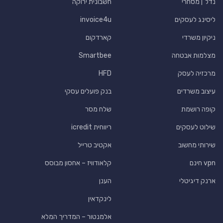
נדל"ן מסחרי
חשבונית ירוקה
ליסינג לעסקים
invoice4u
ניקיון משרדי
קארדקום
מצלמות אבטחה
Smartbee
מרכזיה לעסק
HFD
עיצוב משרדים
בנק פועלים עסקי
קופה רושמת
שלח מסר
שילוט לעסקים
ריווחית icredit
שירותי מחשוב
אקטיב טרייל
vpn חינם
קלאודוויז – אחסון מבוסס
ארנק דיגיטלי
הענן
לינקדאין
אלמנטור – המדריך המלא