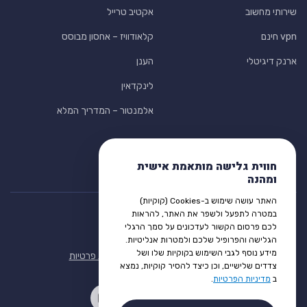
שירותי מחשוב
אקטיב טרייל
vpn חינם
קלאודוויז – אחסון מבוסס
ארנק דיגיטלי
הענן
לינקדאין
אלמנטור – המדריך המלא
חווית גלישה מותאמת אישית
ומהנה
האתר עושה שימוש ב-Cookies (קוקיות)
במטרה לתפעל ולשפר את האתר, להראות
לכם פרסום הקשור לעדכונים על סמך הרגלי
הגלישה והפרופיל שלכם ולמטרות אנליטיות.
מידע נוסף לגבי השימוש בקוקיות שלו ושל
תנאי שימוש
הצהרת נגישות
מדיניות פרטיות
צדדים שלישיים, וכן כיצד להסיר קוקיות, נמצא
ב
מדיניות הפרטיות
.