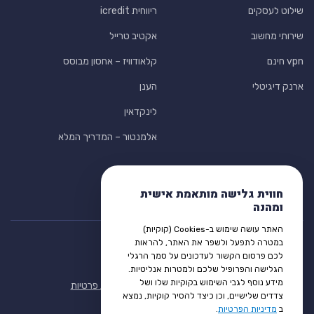
שילוט לעסקים
ריווחית icredit
שירותי מחשוב
אקטיב טרייל
vpn חינם
קלאודוויז – אחסון מבוסס
ארנק דיגיטלי
הענן
לינקדאין
אלמנטור – המדריך המלא
חווית גלישה מותאמת אישית
ומהנה
האתר עושה שימוש ב-Cookies (קוקיות)
במטרה לתפעל ולשפר את האתר, להראות
לכם פרסום הקשור לעדכונים על סמך הרגלי
הגלישה והפרופיל שלכם ולמטרות אנליטיות.
מידע נוסף לגבי השימוש בקוקיות שלו ושל
תנאי שימוש
הצהרת נגישות
מדיניות פרטיות
צדדים שלישיים, וכן כיצד להסיר קוקיות, נמצא
ב
מדיניות הפרטיות
.