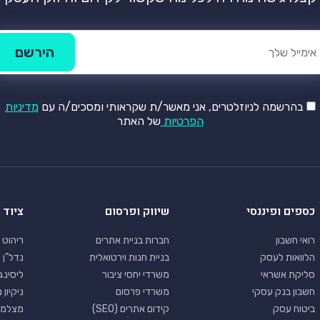
בהרשמה לניוזלטרים, אני מאשר/ת שקראותי ומסכים/ה עם
מדיניות
הפרטיות
של האתר
כספים ופיננסי
שיווק ופרסום
ציוד 
רואי חשבון
חברות בניית אתרים
ריהוט 
הלוואות לעסק
בניית חנות וירטואלית
נדל"ן 
סליקת אשראי
משרדי יחסי ציבור
ליסינג
חשבון בנק עסקי
משרדי פרסום
ניקיון
ביטוח עסק
קידום אתרים (SEO)
מצלמו