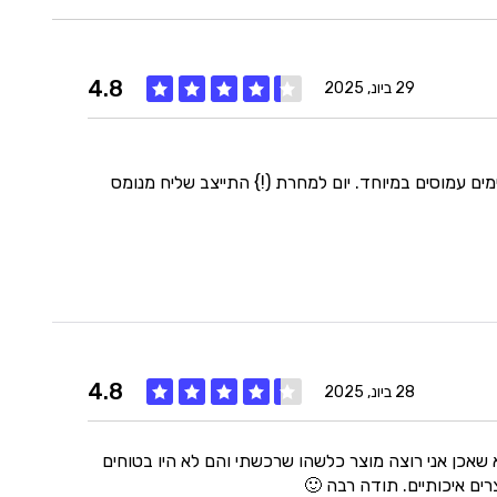
4.8
29 ביונ, 2025
איכות
5
בטח לי שאקבל את המוזמן בתוך 5 ימי עבודה מאחר והימים עמוסים במיוחד. יום למחרת (!} התייצב שליח מנומס
מחיר
4
היענות
5
4.8
זמנים
5
28 ביונ, 2025
 שאכן אני רוצה מוצר כלשהו שרכשתי והם לא היו בטוחים
איכות
5
רים איכותיים. תודה רבה 🙂