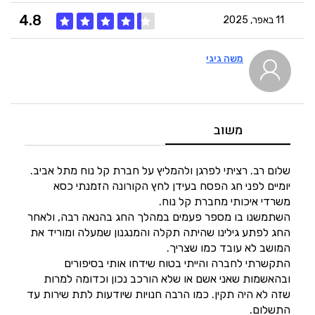
4.8
11 באפר, 2025
משה גיגי
5
איכות
5
מחיר
משוב
4
היענות
שלום רב. רציתי לפרגן ולהמליץ על חברת קל נוח מתל אביב.
יומיים לפני חג הפסח בעידן לחץ הקורונה הזמנתי כסא
משרדי איכותי מחברת קל נוח.
5
זמנים
השתמשנו בו מספר פעמים במהלך החג בהנאה רבה, ולאחר
החג לפתע גילינו שהיתה תקלה והמנגנון שמעלה ומוריד את
המושב לא עובד כמו שצריך.
התקשרתי לחברה והייתי בטוח שידחו אותי בסיפורים
ובהאשמות שאני אשם או שלא הורכב נכון וכדומה למרות
שזה לא היה תקין. כמו הרבה חנויות שיודעות לתת שירות עד
התשלום.