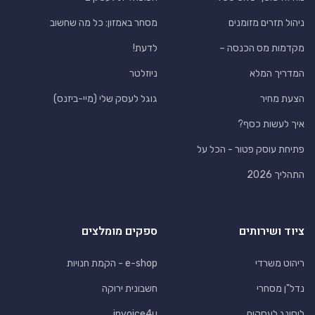
ניהול תזרים מזומנים
מסחר באמזון: כל מה שחשוב
מקדמות מס הכנסה –
לדעת!
המדריך המלא
ניוזלטר
הצעת מחיר
גוגל לעסק שלי (מיי-ביזנס)
איך לעשות כסף?
פתיחת עוסק פטור - הכל על
התהליך 2026
ציוד ושירותים
ספקים מומלצים
ריהוט משרדי
e-shop - הקמת חנויות
נדל"ן מסחרי
חשבונית ירוקה
ליסינג לעסקים
invoice4u