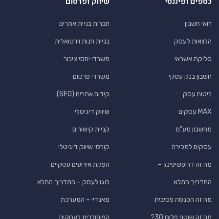
כספים ופיננסי
שיווק ופרסום
רואי חשבון
חברות בניית אתרים
הלוואות לעסק
בניית חנות וירטואלית
סליקת אשראי
משרדי יחסי ציבור
חשבון בנק עסקי
משרדי פרסום
ביטוח עסק
קידום אתרים (SEO)
MAX עסקים
שיווק דיגיטלי
מחשבון מע"מ
קניית קישורים
עסקים למכירה
קורסי שיווק דיגיטלי
מה זה דרופשיפינג –
הפקת אירועים עסקיים
המדריך המלא
לוגו לעסק – המדריך המלא
מה זה הכנסה פסיבית
מאנדיי – המערכת
מה זה שוטף פלוס 30?
הפופולרית לעסקים