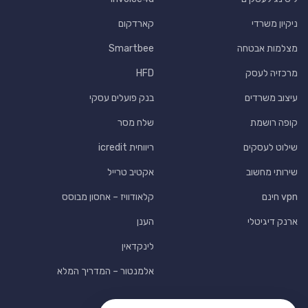
ניקיון משרדי
קארדקום
מצלמות אבטחה
Smartbee
מרכזיה לעסק
HFD
עיצוב משרדים
בנק פועלים עסקי
קופה רושמת
שלח מסר
שילוט לעסקים
ריווחית icredit
שירותי מחשוב
אקטיב טרייל
vpn חינם
קלאודוויז – אחסון מבוסס
ארנק דיגיטלי
הענן
לינקדאין
אלמנטור – המדריך המלא