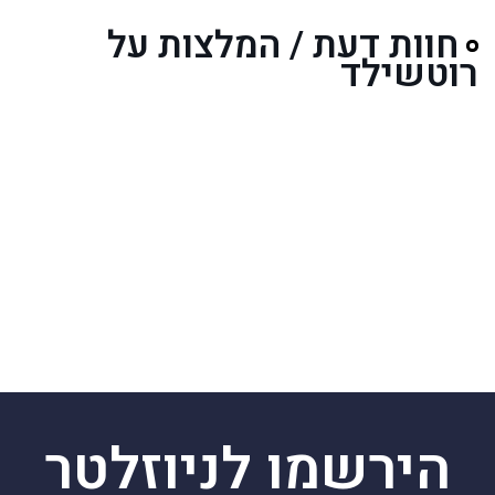
חוות דעת / המלצות על
רוטשילד
הירשמו לניוזלטר