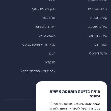
עיצוב משרדים
בנק פועלים עסקי
קופה רושמת
שלח מסר
שילוט לעסקים
ריווחית icredit
שירותי מחשוב
אקטיב טרייל
vpn חינם
קלאודוויז – אחסון מבוסס
ארנק דיגיטלי
הענן
לינקדאין
אלמנטור – המדריך המלא
חווית גלישה מותאמת אישית
ומהנה
האתר עושה שימוש ב-Cookies (קוקיות)
במטרה לתפעל ולשפר את האתר, להראות