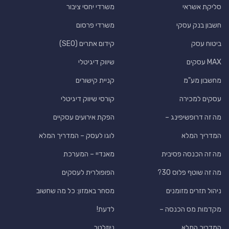
סליקת אשראי
משרדי יחסי ציבור
חשבון בנק עסקי
משרדי פרסום
ביטוח עסק
קידום אתרים (SEO)
MAX עסקים
שיווק דיגיטלי
מחשבון מע"מ
קניית קישורים
עסקים למכירה
קורסי שיווק דיגיטלי
מה זה דרופשיפינג –
הפקת אירועים עסקיים
המדריך המלא
לוגו לעסק – המדריך המלא
מה זה הכנסה פסיבית
מאנדיי – המערכת
מה זה שוטף פלוס 30?
הפופולרית לעסקים
ניהול תזרים מזומנים
מסחר באמזון: כל מה שחשוב
מקדמות מס הכנסה –
לדעת!
המדריך המלא
ניוזלטר