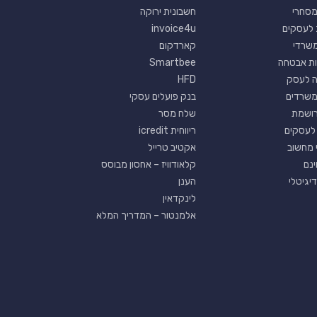
מסחרי
חשבונית ירוקה
 לעסקים
invoice4u
 משרדי
קארדקום
ת אבטחה
Smartbee
ה לעסק
HFD
משרדים
בנק פועלים עסקי
רושמת
שלח מסר
לעסקים
ריווחית icredit
 מחשוב
אקטיב טרייל
קלאודוויז – אחסון מבוסס
יגיטלי
הענן
לינקדאין
אלמנטור – המדריך המלא