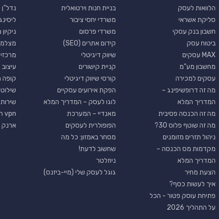
הלוואות לעסק
בניית חנות וירטואלית
נדל"ן 
סליקת אשראי
משרדי יחסי ציבור
ליסינג
חשבון בנק עסקי
משרדי פרסום
ניקיון
ביטוח עסק
קידום אתרים (SEO)
מצלמו
MAX עסקים
שיווק דיגיטלי
מרכזי
מחשבון מע"מ
קניית קישורים
עיצוב 
עסקים למכירה
קורסי שיווק דיגיטלי
קופה 
מה זה דרופשיפינג –
הפקת אירועים עסקיים
שילוט 
המדריך המלא
לוגו לעסק – המדריך המלא
שירותי
מה זה הכנסה פסיבית
מאנדיי – המערכת
vpn חינם
מה זה שוטף פלוס 30?
הפופולרית לעסקים
ארנק ד
ניהול תזרים מזומנים
מסחר באמזון: כל מה
מקדמות מס הכנסה –
שחשוב לדעת!
המדריך המלא
ניוזלטר
הצעת מחיר
גוגל לעסק שלי (מיי-ביזנס)
איך לעשות כסף?
פתיחת עוסק פטור - הכל
על התהליך 2026