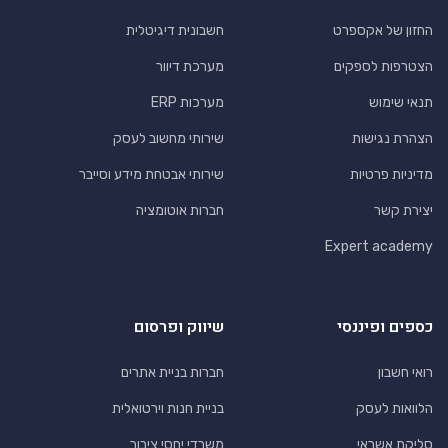
החזון של אקספרט
חשבונית דיגיטלית
הצטרפות לספקים
מערכת דיוור
תנאי שימוש
מערכות ERP
הצהרת נגישות
שירותי מחשוב לעסק
מדיניות פרטיות
שירותי אבטחת מידע וסייבר
יצירת קשר
חברות אוטומציה
Expert academy
כספים ופיננסי
שיווק ופרסום
רואי חשבון
חברות בניית אתרים
הלוואות לעסק
בניית חנות וירטואלית
סליקת אשראי
משרדי יחסי ציבור