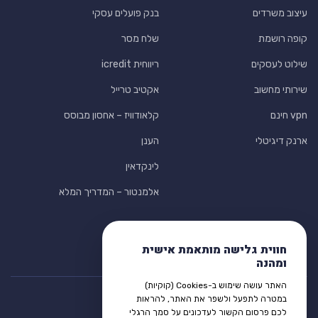
עיצוב משרדים
בנק פועלים עסקי
קופה רושמת
שלח מסר
שילוט לעסקים
ריווחית icredit
שירותי מחשוב
אקטיב טרייל
vpn חינם
קלאודוויז – אחסון מבוסס
ארנק דיגיטלי
הענן
לינקדאין
אלמנטור – המדריך המלא
חווית גלישה מותאמת אישית
ומהנה
האתר עושה שימוש ב-Cookies (קוקיות)
במטרה לתפעל ולשפר את האתר, להראות
לכם פרסום הקשור לעדכונים על סמך הרגלי