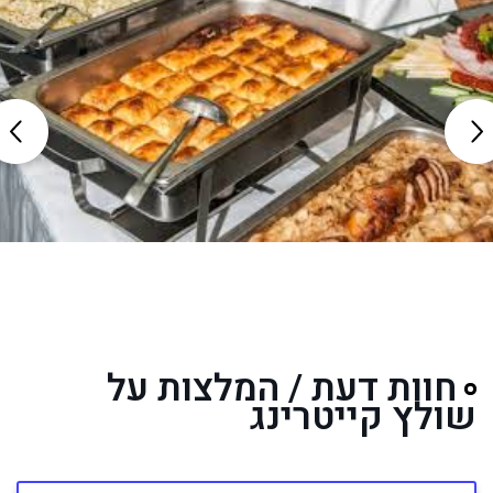
חוות דעת / המלצות על
שולץ קייטרינג