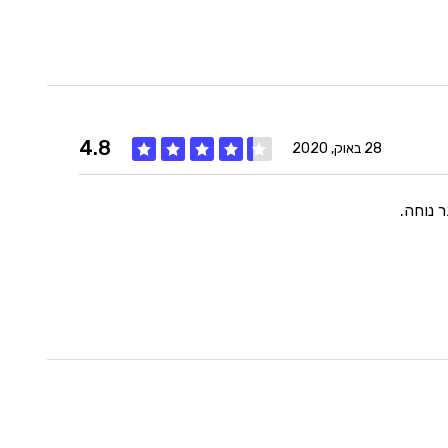
היענות
5
זמנים
5
4.8
28 באוק, 2020
ר נוחה.
איכות
5
מחיר
5
היענות
5
זמנים
4