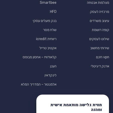
מצלמות אבטחה
Smartbee
מרכזיה לעסק
HFD
עיצוב משרדים
בנק פועלים עסקי
קופה רושמת
שלח מסר
שילוט לעסקים
ריווחית icredit
שירותי מחשוב
אקטיב טרייל
vpn חינם
קלאודוויז – אחסון מבוסס
ארנק דיגיטלי
הענן
לינקדאין
אלמנטור – המדריך המלא
חווית גלישה מותאמת אישית
ומהנה