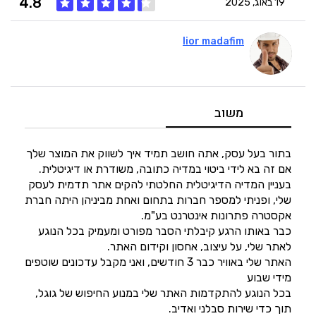
4.8
19 באוג, 2025
lior madafim
5
איכות
4
מחיר
משוב
5
היענות
בתור בעל עסק, אתה חושב תמיד איך לשווק את המוצר שלך
אם זה בא לידי ביטוי במדיה כתובה, משודרת או דיגיטלית.
בעניין המדיה הדיגיטלית החלטתי להקים אתר תדמית לעסק
5
זמנים
שלי, ופניתי למספר חברות בתחום ואחת מביניהן היתה חברת
אקסטרה פתרונות אינטרנט בע"מ.
כבר באותו הרגע קיבלתי הסבר מפורט ומעמיק בכל הנוגע
לאתר שלי, על עיצוב, אחסון וקידום האתר.
האתר שלי באוויר כבר 3 חודשים, ואני מקבל עדכונים שוטפים
מידי שבוע
בכל הנוגע להתקדמות האתר שלי במנוע החיפוש של גוגל,
תוך כדי שירות סבלני ואדיב.