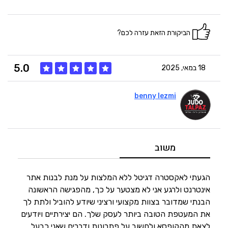
הביקורת הזאת עזרה לכם?
5.0
18 במאי, 2025
benny lezmi
5
איכות
5
מחיר
משוב
5
היענות
הגעתי לאקסטרה דגיטל ללא המלצות על מנת לבנות אתר
אינטרנט ולרגע אני לא מצטער על כך, מהפגישה הראשונה
הבנתי שמדובר בצוות מקצועי ורציני שיודע להוביל ולתת לך
5
זמנים
את המעטפת הטובה ביותר לעסק שלך. הם יצירתיים ויודעים
לצאת מהקופסא ולחשוב על פתרונות ודברים שאני כבעל