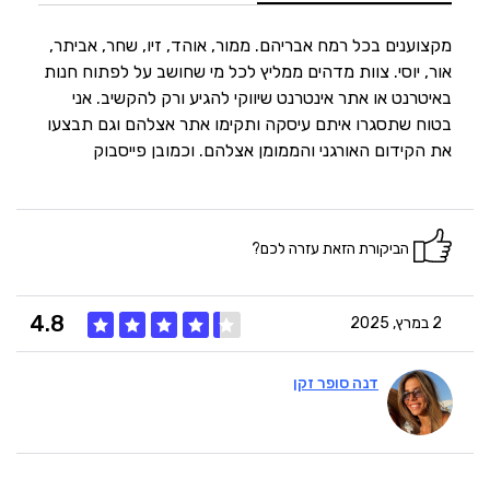
5
היענות
מקצוענים בכל רמח אבריהם. ממור, אוהד, זיו, שחר, אביתר,
אור, יוסי. צוות מדהים ממליץ לכל מי שחושב על לפתוח חנות
באיטרנט או אתר אינטרנט שיווקי להגיע ורק להקשיב. אני
5
זמנים
בטוח שתסגרו איתם עיסקה ותקימו אתר אצלהם וגם תבצעו
את הקידום האורגני והממומן אצלהם. וכמובן פייסבוק
הביקורת הזאת עזרה לכם?
4.8
2 במרץ, 2025
דנה סופר זקן
5
איכות
4
מחיר