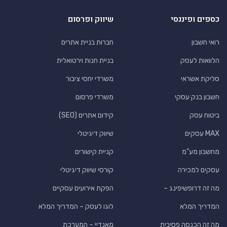
כספים ופיננסי
שיווק ופרסום
רואי חשבון
חברות בניית אתרים
הלוואות לעסק
בניית חנות וירטואלית
סליקת אשראי
משרדי יחסי ציבור
חשבון בנק עסקי
משרדי פרסום
ביטוח עסק
קידום אתרים (SEO)
MAX עסקים
שיווק דיגיטלי
מחשבון מע"מ
קניית קישורים
עסקים למכירה
קורסי שיווק דיגיטלי
מה זה דרופשיפינג –
הפקת אירועים עסקיים
המדריך המלא
לוגו לעסק – המדריך המלא
מה זה הכנסה פסיבית
מאנדיי – המערכת