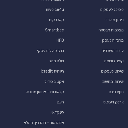
ליסינג לעסקים
invoice4u
ניקיון משרדי
קארדקום
מצלמות אבטחה
Smartbee
מרכזיה לעסק
HFD
עיצוב משרדים
בנק פועלים עסקי
קופה רושמת
שלח מסר
שילוט לעסקים
ריווחית icredit
שירותי מחשוב
אקטיב טרייל
vpn חינם
קלאודוויז – אחסון מבוסס
ארנק דיגיטלי
הענן
לינקדאין
אלמנטור – המדריך המלא