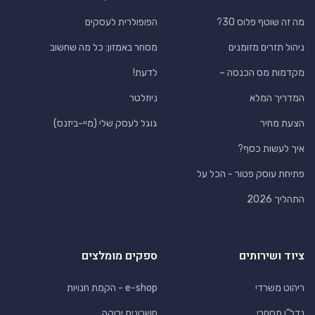
מה זה שוטף פלוס 30?
הפופולרית לעסקים
ניהול תזרים מזומנים
מסחר באמזון: כל מה שחשוב
מקדמות מס הכנסה –
לדעת!
המדריך המלא
ניוזלטר
הצעת מחיר
גוגל לעסק שלי (מיי-ביזנס)
איך לעשות כסף?
פתיחת עוסק פטור - הכל על
התהליך 2026
ציוד ושירותים
ספקים מומלצים
ריהוט משרדי
e-shop - הקמת חנויות
נדל"ן מסחרי
חשבונית ירוקה