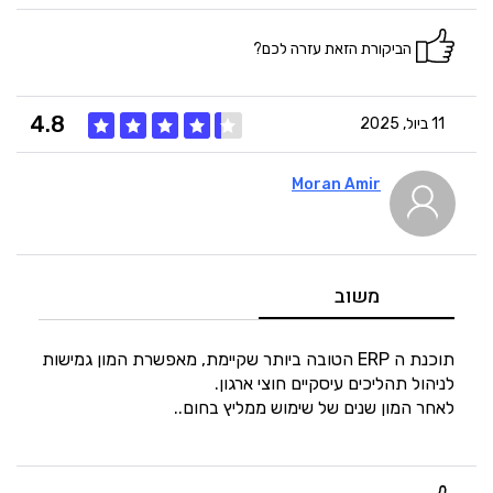
5
זמנים
הביקורת הזאת עזרה לכם?
4.8
11 ביול, 2025
Moran Amir
5
איכות
5
מחיר
משוב
4
היענות
תוכנת ה ERP הטובה ביותר שקיימת, מאפשרת המון גמישות
לניהול תהליכים עיסקיים חוצי ארגון.
לאחר המון שנים של שימוש ממליץ בחום..
5
זמנים