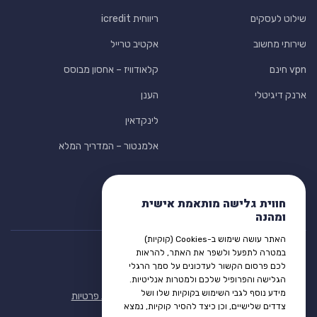
שילוט לעסקים
ריווחית icredit
שירותי מחשוב
אקטיב טרייל
vpn חינם
קלאודוויז – אחסון מבוסס
ארנק דיגיטלי
הענן
לינקדאין
אלמנטור – המדריך המלא
חווית גלישה מותאמת אישית
ומהנה
האתר עושה שימוש ב-Cookies (קוקיות)
במטרה לתפעל ולשפר את האתר, להראות
לכם פרסום הקשור לעדכונים על סמך הרגלי
הגלישה והפרופיל שלכם ולמטרות אנליטיות.
מידע נוסף לגבי השימוש בקוקיות שלו ושל
תנאי שימוש
הצהרת נגישות
מדיניות פרטיות
צדדים שלישיים, וכן כיצד להסיר קוקיות, נמצא