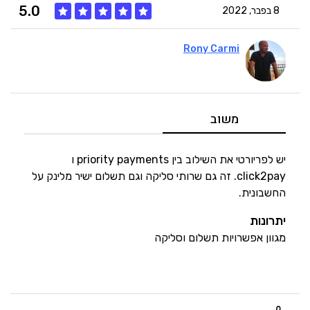
5.0
8 בפבר, 2022
Rony Carmi
5
איכות
5
מחיר
משוב
5
היענות
יש לפריורטי את השילוב בין priority payments ו
click2pay. זה גם שרותי סליקה וגם תשלום ישיר מלינק על
החשבונית.
5
זמנים
יתרונות
מגוון אפשרויות תשלום וסליקה