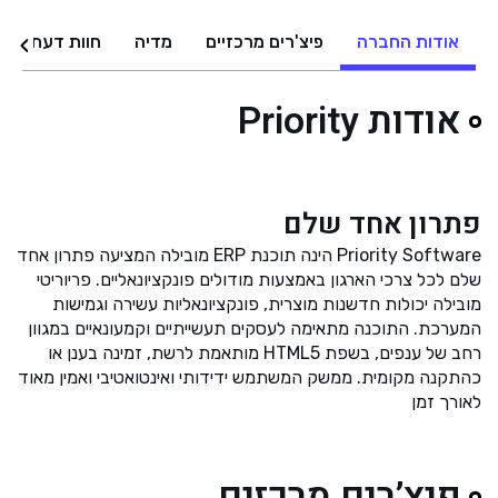
אודות החברה
פיצ'רים מרכזיים
מדיה
חוות דעת
אודות Priority
פתרון אחד שלם
Priority Software הינה תוכנת ERP מובילה המציעה פתרון אחד
שלם לכל צרכי הארגון באמצעות מודולים פונקציונאליים. פריוריטי
מובילה יכולות חדשנות מוצרית, פונקציונאליות עשירה וגמישות
המערכת. התוכנה מתאימה לעסקים תעשייתיים וקמעונאיים במגוון
רחב של ענפים, בשפת HTML5 מותאמת לרשת, זמינה בענן או
כהתקנה מקומית. ממשק המשתמש ידידותי ואינטואטיבי ואמין מאוד
לאורך זמן
פיצ’רים מרכזים