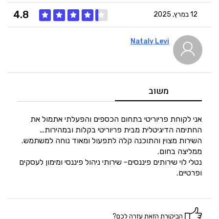
4.8
12 במרץ, 2025
Nataly Levi
4
איכות
5
מחיר
משוב
5
היענות
אני לקוחת פריוריטי בתחום הכספים והפעלתי אתמול את
החתימה הדיגיטלית מבית פריוריטי בקלות ובמהירות…
השירות מצוין והתוכנה קלה לתפעול ומאוד נוחה למשתמש.
5
זמנים
ממליצה בחום.
נטלי לוי שירותים פיננסים- שירותי ניהול פיננסי ומימון לעסקים
ופרטיים.
הביקורת הזאת עזרה לכם?