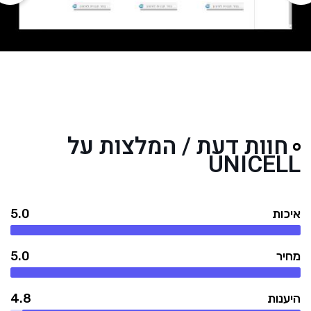
חוות דעת / המלצות על
UNICELL
איכות
5.0
מחיר
5.0
היענות
4.8