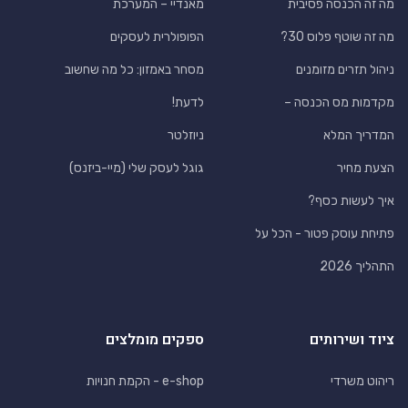
מה זה הכנסה פסיבית
מאנדיי – המערכת
מה זה שוטף פלוס 30?
הפופולרית לעסקים
ניהול תזרים מזומנים
מסחר באמזון: כל מה שחשוב
מקדמות מס הכנסה –
לדעת!
המדריך המלא
ניוזלטר
הצעת מחיר
גוגל לעסק שלי (מיי-ביזנס)
איך לעשות כסף?
פתיחת עוסק פטור - הכל על
התהליך 2026
ציוד ושירותים
ספקים מומלצים
ריהוט משרדי
e-shop - הקמת חנויות