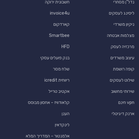
נדל"ן מסחרי
חשבונית ירוקה
ליסינג לעסקים
invoice4u
ניקיון משרדי
קארדקום
מצלמות אבטחה
Smartbee
מרכזיה לעסק
HFD
עיצוב משרדים
בנק פועלים עסקי
קופה רושמת
שלח מסר
שילוט לעסקים
ריווחית icredit
שירותי מחשוב
אקטיב טרייל
vpn חינם
קלאודוויז – אחסון מבוסס
ארנק דיגיטלי
הענן
לינקדאין
אלמנטור – המדריך המלא