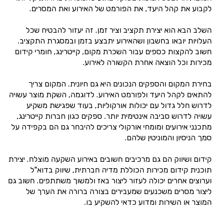
לקבוע את קהל היעד, את הפורמט של האירוע ואת המסרים.
השלב הבא הוא יצירת תקציב וציר זמן. זה יעזור להבטיח שכל
העלויות יובאו בחשבון ושהאירוע יתבצע בזמן ובמסגרת התקציב.
חשוב להקצות כספים עבור השכרת מקום, קייטרינג, חומרי קידום
מכירות וכל הוצאה אחרת הקשורה לאירוע.
בחירת המקום והספקים הנכונים היא גם חיונית. המקום צריך
להתאים לקהל היעד ולפורמט האירוע. לדוגמה, השקת מוצר עשויה
לדרוש חלל גדול עם יכולות אורקוליות, בעוד שפגישת משקיע
עשויה לדרוש סביבה אינטימית יותר. ספקים כגון חברות קייטרינג,
מתכנני אירועים ומומחי אורקולי צריכים להיבחר גם הם בקפידה על
סמך הניסיון והמוניטין שלהם.
קידום ושיווק הם גם מרכיבים חשובים באירוע השקעה מוצלח. יצירת
תוכנית קידום מכירות הכוללת מדיה חברתית, שיווק בדוא"ל
וערוצים אחרים יכולה לעזור ליצור באז ולמשוך משתתפים. חשוב גם
ליצור מסרים משכנעים שמעבירים בצורה ברורה את הערך של
המוצר או השירות ומדוע כדאי להשקיע בו.