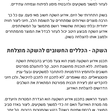
לעזור למשוך משקיעים ולהבטיח מימון לפיתוח וצמיחה עתידיים.
בשוק התחרותי של היום, אירוע השקה חשוב מאי פעם. עם כל כך
הרבה מוצרים ושירותים שמתחרים על תשומת הלב, חיוני ליצור חוויה
ייחודית ובלתי נשכחת שתשאיר רושם מתמשך על המשתתפים.
אירוע השקה מבוצע היטב יכול לעזור לבדל את המוצר מהמתחרים
ולמצב אותו להצלחה בשוק.
השקה - הכללים החשובים להשקה מוצלחת
תכנון אירוע השקעה מצוין הוא צעד מכריע בהבטחת השקה
מוצלחת. ללא תוכנית מחושבת היטב, קל להתעלם מפרטים
חשובים ולהחמיץ הזדמנויות להתחבר למשקיעים ובעלי עניין
פוטנציאליים. כמו שאומרים, 'לא לתכנן זה לתכנן להיכשל', ולכן חיוני
להקדיש זמן ליצירת תכנית מפורטת המתארת את השלבים
הדרושים להצלחת האירוע.
הצעד הראשון בתכנון אירוע השקעה הוא הגדרת המטרות והיעדים.
מה מטרת האירוע? האם זה כדי למשוך משקיעים, ליצור באזז סביב
המוצר, או לבסס אמינות בשוק? ברגע שהמטרות ברורות, קל יותר