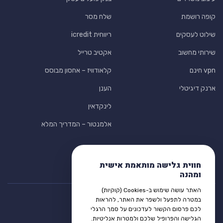
קופה רושמת
שלח מסר
שילוט לעסקים
ריווחית icredit
שירותי מחשוב
אקטיב טרייל
vpn חינם
קלאודוויז – אחסון מבוסס
ארנק דיגיטלי
הענן
לינקדאין
אלמנטור – המדריך המלא
חווית גלישה מותאמת אישית
ומהנה
האתר עושה שימוש ב-Cookies (קוקיות)
במטרה לתפעל ולשפר את האתר, להראות
לכם פרסום הקשור לעדכונים על סמך הרגלי
הגלישה והפרופיל שלכם ולמטרות אנליטיות.