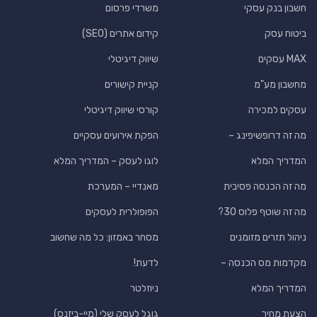
חשבון בנק עסקי
משרדי פרסום
ביטוח עסק
קידום אתרים (SEO)
MAX עסקים
שיווק דיגיטלי
מחשבון מע"מ
קניית קישורים
עסקים למכירה
קורסי שיווק דיגיטלי
מה זה דרופשיפינג –
הפקת אירועים עסקיים
המדריך המלא
לוגו לעסק – המדריך המלא
מה זה הכנסה פסיבית
מאנדיי – המערכת
מה זה שוטף פלוס 30?
הפופולרית לעסקים
ניהול תזרים מזומנים
מסחר באמזון: כל מה שחשוב
מקדמות מס הכנסה –
לדעת!
המדריך המלא
ניוזלטר
הצעת מחיר
גוגל לעסק שלי (מיי-ביזנס)