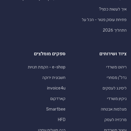
איך לעשות כסף?
פתיחת עוסק פטור - הכל על
התהליך 2026
ציוד ושירותים
ספקים מומלצים
ריהוט משרדי
e-shop - הקמת חנויות
נדל"ן מסחרי
חשבונית ירוקה
ליסינג לעסקים
invoice4u
ניקיון משרדי
קארדקום
מצלמות אבטחה
Smartbee
מרכזיה לעסק
HFD
עיצוב משרדים
בנק פועלים עסקי