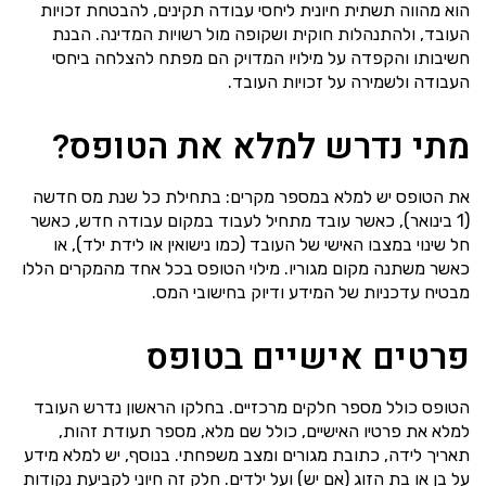
הוא מהווה תשתית חיונית ליחסי עבודה תקינים, להבטחת זכויות
העובד, ולהתנהלות חוקית ושקופה מול רשויות המדינה. הבנת
חשיבותו והקפדה על מילויו המדויק הם מפתח להצלחה ביחסי
העבודה ולשמירה על זכויות העובד.
מתי נדרש למלא את הטופס?
את הטופס יש למלא במספר מקרים: בתחילת כל שנת מס חדשה
(1 בינואר), כאשר עובד מתחיל לעבוד במקום עבודה חדש, כאשר
חל שינוי במצבו האישי של העובד (כמו נישואין או לידת ילד), או
כאשר משתנה מקום מגוריו. מילוי הטופס בכל אחד מהמקרים הללו
מבטיח עדכניות של המידע ודיוק בחישובי המס.
פרטים אישיים בטופס
הטופס כולל מספר חלקים מרכזיים. בחלקו הראשון נדרש העובד
למלא את פרטיו האישיים, כולל שם מלא, מספר תעודת זהות,
תאריך לידה, כתובת מגורים ומצב משפחתי. בנוסף, יש למלא מידע
על בן או בת הזוג (אם יש) ועל ילדים. חלק זה חיוני לקביעת נקודות