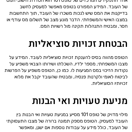
אחד התפקידים המרכזיים של טופס 101 הוא הסדרת חישובי המס
של העובד. המידע המפורט בטופס מאפשר למעסיק לחשב
בדייקנות את המס שיש לנכות משכרו של העובד, תוך התחשבות
במצבו האישי והמשפחתי. הדבר מונע מצב של תשלום מס עודף או
חסר, ומבטיח התנהלות תקינה מול רשויות המס.
הבטחת זכויות סוציאליות
הטופס מהווה בסיס להענקת זכויות סוציאליות לעובד. המידע על
מצבו המשפחתי, מספר ילדיו, השכלתו ושירותו הצבאי משפיע על
נקודות הזיכוי במס המגיעות לו. כמו כן, הטופס משפיע על הפרשות
לביטוח לאומי ולקרנות פנסיה, ומבטיח שהעובד יקבל את מלוא
זכויותיו הסוציאליות.
מניעת טעויות ואי הבנות
מילוי מדויק של טופס 101 מסייע במניעת טעויות ואי הבנות בין
העובד למעסיק. הטופס מספק תמונה ברורה של מצבו התעסוקתי
של העובד, כולל מידע על עבודות נוספות אם ישנן, ומאפשר