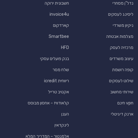
נדל"ן מסחרי
חשבונית ירוקה
ליסינג לעסקים
invoice4u
ניקיון משרדי
קארדקום
מצלמות אבטחה
Smartbee
מרכזיה לעסק
HFD
עיצוב משרדים
בנק פועלים עסקי
קופה רושמת
שלח מסר
שילוט לעסקים
ריווחית icredit
שירותי מחשוב
אקטיב טרייל
vpn חינם
קלאודוויז – אחסון מבוסס
ארנק דיגיטלי
הענן
לינקדאין
אלמנטור – המדריך המלא