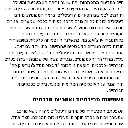
חיים במדינות מתפתחות, מה שיוצר זרימת הון מעניינת ומועילה
לכלכלה העולמית. הם מסייעים לפיזור הידע והטכנולוגיה בין מדינות
ותורמים לצמיצום הפערים הדיגיטליים. ברמה המקומית, נוודים
דיגיטליים יכולים להוות גורם מרכזי לפיתוח כלכלי של ערים ואזורים.
הם מביאים הכנסות מחוץ למשק המקומי תוך צריכה של שירותים
מקומיים כמו מגורים, אוכל, תחבורה ובילויים. עיר כמו מדיין
בקולומביה או צ'יאנג מאי בתאילנד חוו צמיחה כלכלית משמעותית
הודות לזרם הנוודים הדיגיטליים שהתיישבו בהן. יחד עם זאת,
הנוכחות המסיבית של נוודים דיגיטליים יכולה גם ליצור בעיות כמו
עליית מחירי הדיור למקומיים, גנטריפיקציה של שכונות ויצירת פערים
חברתיים-כלכליים. תופעה זו מכונה "דיגיטל נומד ג'נטריפיקציה"
והיא מהווה אתגר שערים רבות נאלצות להתמודד איתו. מדינות
רבות מפתחות מדיניות מאוזנת שמנסה למשוך נוודים דיגיטליים
תוך הגנה על האוכלוסייה המקומית ומניעת נזקים כלכליים או
חברתיים.
השפעות סביבתיות ואחריות חברתית
השפעתם הסביבתית של נוודים דיגיטליים מהווה נושא מורכב
שמעורר ויכוחים בקרב חוקרים ופעילי איכות הסביבה. מצד אחד,
אורח החיים הנומדי כולל טיסות תכופות ומעברים רבים בין מדינות,