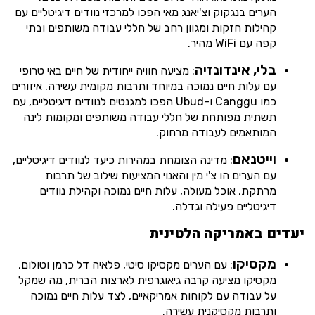
הערים בנגקוק וצ'יאנג מאי הפכו למרכזי נוודים דיגיטליים עם
קהילות חזקות ומגוון רחב של חללי עבודה משותפים ובתי
קפה עם WiFi מהיר.
בלי, אינדונזיה
: מציעה חוויה ייחודית של חיים באי טרופי
עם עלות חיים נמוכה במיוחד ותרבות מקומית עשירה. איזורים
כמו Canggu ו-Ubud הפכו למגנטים לנוודים דיגיטליים, עם
תשתית מפותחת של חללי עבודה משותפים ומקומות לינה
המותאמים לעבודה מרחוק.
וייטנאם
: מדינה הצומחת במהירות כיעד לנוודים דיגיטליים,
עם הערים הו צ'י מין והאנוי המציעות שילוב של תרבות
מרתקת, אוכל מעולה, עלות חיים נמוכה וקהילת נוודים
דיגיטליים פעילה וגדלה.
יעדים באמריקה הלטינית
מקסיקו
: עם הערים מקסיקו סיטי, פלאיה דל כרמן וטולום,
מקסיקו מציעה קרבה גיאוגרפית לארצות הברית, מה שמקל
על עבודה עם לקוחות אמריקאיים, לצד עלות חיים נמוכה
ותרבות מקסיקנית עשירה.