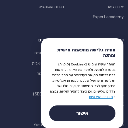
יצירת קשר
חברות אוטומציה
Expert academy
כספים ופיננסי
שיווק ופרסום
חווית גלישה מותאמת אישית
רואי חשבון
חברות בניית אתרים
ומהנה
הלוואות לעסק
בניית חנות וירטואלית
האתר עושה שימוש ב-Cookies (קוקיות)
במטרה לתפעל ולשפר את האתר, להראות
סליקת אשראי
משרדי יחסי ציבור
לכם פרסום הקשור לעדכונים על סמך הרגלי
הגלישה והפרופיל שלכם ולמטרות אנליטיות.
חשבון בנק עסקי
משרדי פרסום
מידע נוסף לגבי השימוש בקוקיות שלו ושל
צדדים שלישיים, וכן כיצד להסיר קוקיות, נמצא
ביטוח עסק
קידום אתרים (SEO)
ב
מדיניות הפרטיות
.
MAX עסקים
שיווק דיגיטלי
אישור
מחשבון מע"מ
קניית קישורים
עסקים למכירה
קורסי שיווק דיגיטלי