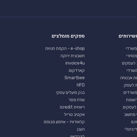
ושירותים
ספקים מומלצים
משרדי
e-shop - הקמת חנויות
מסחרי
חשבונית ירוקה
 לעסקים
invoice4u
 משרדי
קארדקום
ת אבטחה
Smartbee
ה לעסק
HFD
משרדים
בנק פועלים עסקי
רושמת
שלח מסר
לעסקים
ריווחית icredit
 מחשוב
אקטיב טרייל
קלאודוויז – אחסון מבוסס
יגיטלי
הענן
לינקדאין