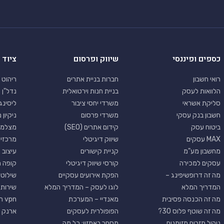
כספים ופיננסי
שיווק ופרסום
ציוד 
רואי חשבון
חברות בניית אתרים
ריהוט 
הלוואות לעסק
בניית חנות וירטואלית
נדל"ן 
סליקת אשראי
משרדי יחסי ציבור
ליסינג
חשבון בנק עסקי
משרדי פרסום
ניקיון
ביטוח עסק
קידום אתרים (SEO)
מצלמו
MAX עסקים
שיווק דיגיטלי
מרכזי
מחשבון מע"מ
קניית קישורים
עיצוב 
עסקים למכירה
קורסי שיווק דיגיטלי
קופה 
מה זה דרופשיפינג –
הפקת אירועים עסקיים
שילוט 
המדריך המלא
לוגו לעסק – המדריך המלא
שירותי
מה זה הכנסה פסיבית
מאנדיי – המערכת
vpn חינם
מה זה שוטף פלוס 30?
הפופולרית לעסקים
ארנק ד
ניהול תזרים מזומנים
מסחר באמזון: כל מה