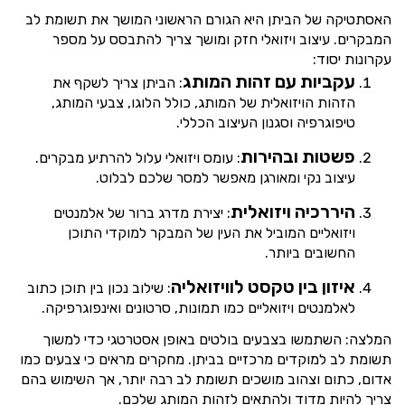
האסתטיקה של הביתן היא הגורם הראשוני המושך את תשומת לב
המבקרים. עיצוב ויזואלי חזק ומושך צריך להתבסס על מספר
עקרונות יסוד:
עקביות עם זהות המותג
: הביתן צריך לשקף את
הזהות הויזואלית של המותג, כולל הלוגו, צבעי המותג,
טיפוגרפיה וסגנון העיצוב הכללי.
פשטות ובהירות
: עומס ויזואלי עלול להרתיע מבקרים.
עיצוב נקי ומאורגן מאפשר למסר שלכם לבלוט.
היררכיה ויזואלית
: יצירת מדרג ברור של אלמנטים
ויזואליים המוביל את העין של המבקר למוקדי התוכן
החשובים ביותר.
איזון בין טקסט לוויזואליה
: שילוב נכון בין תוכן כתוב
לאלמנטים ויזואליים כמו תמונות, סרטונים ואינפוגרפיקה.
המלצה: השתמשו בצבעים בולטים באופן אסטרטגי כדי למשוך
תשומת לב למוקדים מרכזיים בביתן. מחקרים מראים כי צבעים כמו
אדום, כתום וצהוב מושכים תשומת לב רבה יותר, אך השימוש בהם
צריך להיות מדוד ולהתאים לזהות המותג שלכם.