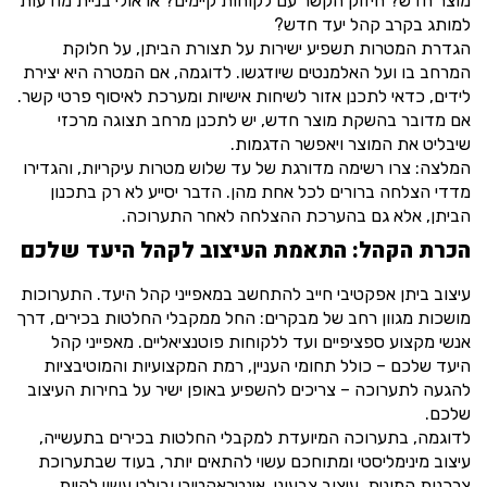
מוצר חדש? חיזוק הקשר עם לקוחות קיימים? או אולי בניית מודעות
למותג בקרב קהל יעד חדש?
הגדרת המטרות תשפיע ישירות על תצורת הביתן, על חלוקת
המרחב בו ועל האלמנטים שיודגשו. לדוגמה, אם המטרה היא יצירת
לידים, כדאי לתכנן אזור לשיחות אישיות ומערכת לאיסוף פרטי קשר.
אם מדובר בהשקת מוצר חדש, יש לתכנן מרחב תצוגה מרכזי
שיבליט את המוצר ויאפשר הדגמות.
המלצה: צרו רשימה מדורגת של עד שלוש מטרות עיקריות, והגדירו
מדדי הצלחה ברורים לכל אחת מהן. הדבר יסייע לא רק בתכנון
הביתן, אלא גם בהערכת ההצלחה לאחר התערוכה.
הכרת הקהל: התאמת העיצוב לקהל היעד שלכם
עיצוב ביתן אפקטיבי חייב להתחשב במאפייני קהל היעד. התערוכות
מושכות מגוון רחב של מבקרים: החל ממקבלי החלטות בכירים, דרך
אנשי מקצוע ספציפיים ועד ללקוחות פוטנציאליים. מאפייני קהל
היעד שלכם – כולל תחומי העניין, רמת המקצועיות והמוטיבציות
להגעה לתערוכה – צריכים להשפיע באופן ישיר על בחירות העיצוב
שלכם.
לדוגמה, בתערוכה המיועדת למקבלי החלטות בכירים בתעשייה,
עיצוב מינימליסטי ומתוחכם עשוי להתאים יותר, בעוד שבתערוכת
צרכנות המונית, עיצוב צבעוני, אינטראקטיבי ובולט עשוי להיות