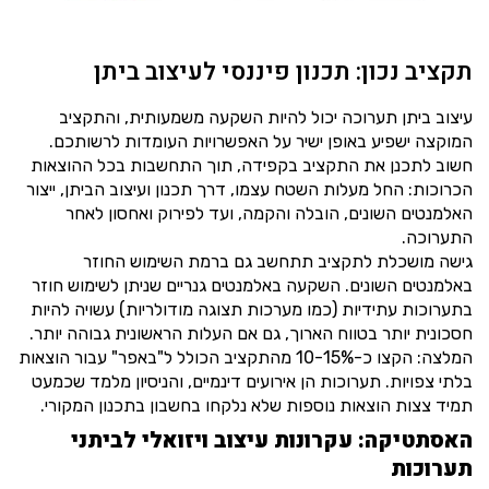
תקציב נכון: תכנון פיננסי לעיצוב ביתן
עיצוב ביתן תערוכה יכול להיות השקעה משמעותית, והתקציב
המוקצה ישפיע באופן ישיר על האפשרויות העומדות לרשותכם.
חשוב לתכנן את התקציב בקפידה, תוך התחשבות בכל ההוצאות
הכרוכות: החל מעלות השטח עצמו, דרך תכנון ועיצוב הביתן, ייצור
האלמנטים השונים, הובלה והקמה, ועד לפירוק ואחסון לאחר
התערוכה.
גישה מושכלת לתקציב תתחשב גם ברמת השימוש החוזר
באלמנטים השונים. השקעה באלמנטים גנריים שניתן לשימוש חוזר
בתערוכות עתידיות (כמו מערכות תצוגה מודולריות) עשויה להיות
חסכונית יותר בטווח הארוך, גם אם העלות הראשונית גבוהה יותר.
המלצה: הקצו כ-10-15% מהתקציב הכולל ל"באפר" עבור הוצאות
בלתי צפויות. תערוכות הן אירועים דינמיים, והניסיון מלמד שכמעט
תמיד צצות הוצאות נוספות שלא נלקחו בחשבון בתכנון המקורי.
האסתטיקה: עקרונות עיצוב ויזואלי לביתני
תערוכות