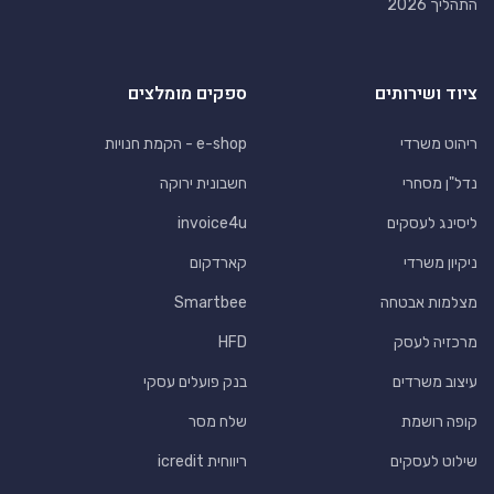
התהליך 2026
ציוד ושירותים
ספקים מומלצים
ריהוט משרדי
e-shop - הקמת חנויות
נדל"ן מסחרי
חשבונית ירוקה
ליסינג לעסקים
invoice4u
ניקיון משרדי
קארדקום
מצלמות אבטחה
Smartbee
מרכזיה לעסק
HFD
עיצוב משרדים
בנק פועלים עסקי
קופה רושמת
שלח מסר
שילוט לעסקים
ריווחית icredit