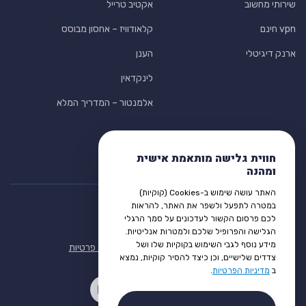
שירותי מחשוב
אקטיב טרייל
vpn חינם
קלאודוויז – אחסון מבוסס
ארנק דיגיטלי
הענן
לינקדאין
אלמנטור – המדריך המלא
חווית גלישה מותאמת אישית
ומהנה
האתר עושה שימוש ב-Cookies (קוקיות)
במטרה לתפעל ולשפר את האתר, להראות
לכם פרסום הקשור לעדכונים על סמך הרגלי
הגלישה והפרופיל שלכם ולמטרות אנליטיות.
מידע נוסף לגבי השימוש בקוקיות שלו ושל
תנאי שימוש
הצהרת נגישות
מדיניות פרטיות
צדדים שלישיים, וכן כיצד להסיר קוקיות, נמצא
ב
מדיניות הפרטיות
.