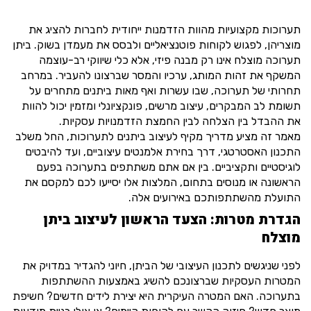
תערוכות מקצועיות מהוות הזדמנות ייחודית לחברות להציג את
מוצריהן, לפגוש לקוחות פוטנציאליים ולבסס את מעמדן בשוק. ביתן
תערוכה מוצלח אינו רק מבנה פיזי, אלא כלי שיווקי רב-עוצמה
המשקף את זהות המותג, ערכיו והמסר שברצונו להעביר. במרחב
תחרותי של תערוכה, שבו עשרות ואף מאות ביתנים מתחרים על
תשומת לב המבקרים, עיצוב מרשים, פונקציונלי ומזמין יכול להוות
את ההבדל בין הצלחה לבין החמצת הזדמנויות עסקיות.
מאמר זה מציע מדריך מקיף לעיצוב ביתנים לתערוכות, החל משלב
התכנון האסטרטגי, דרך בחירת אלמנטים עיצוביים, ועד להיבטים
לוגיסטיים ותקציביים. בין אם אתם משתתפים בתערוכה בפעם
הראשונה או מנוסים בתחום, המלצות אלו יסייעו לכם למקסם את
התועלת מהשתתפותכם באירועים אלה.
הגדרת מטרות: הצעד הראשון לעיצוב ביתן
מוצלח
לפני שניגשים לתכנון העיצובי של הביתן, חיוני להגדיר במדויק את
המטרות העסקיות שברצונכם להשיג באמצעות ההשתתפות
בתערוכה. האם המטרה העיקרית היא יצירת לידים חדשים? חשיפת