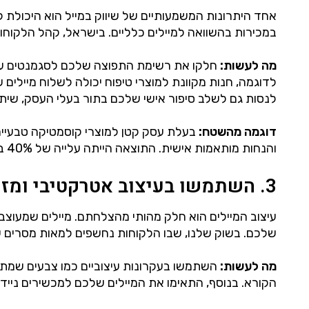
במכירות בהשוואה למיילים כלליים. בישראל, קהל הלקוחו
מה לעשות:
חלקו את רשימת התפוצה שלכם לסגמנטים על פי
לדוגמה, חנות מקוונת למוצרי טיפוח יכולה לשלוח מיילים ש
לנסות גם לשלב סיפור אישי שלכם בתור בעלי העסק, שיתו
דוגמה מהשטח:
בעלת עסק קטן למוצרי קוסמטיקה טבעיים 
והנחות מותאמות אישית. התוצאה הייתה עלייה של 40% במכירות בתוך חצי שנה בלבד.
3. השתמשו בעיצוב אטרקטיבי ומזמין
עיצוב המיילים הוא חלק מהותי מהצלחתם. מיילים שמעוצ
שלכם. בשוק שלנו, שבו הלקוחות נחשפים למאות מסרים שיוו
מה לעשות:
השתמשו בעקרונות עיצוביים כמו צבעים שמתאימ
הקורא. בנוסף, התאימו את המיילים שלכם למכשירים ניידים, שכן כ-60% מהישראלים קוראים מיילים בס