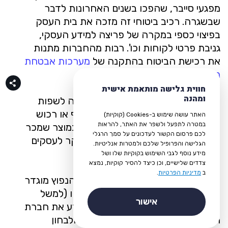
מפגעי סייבר, שהפכו בשנים האחרונות לדבר
שבשגרה. רכיב ביטוחי זה מזכה את בית העסק
בפיצוי כספי במקרה של פריצה למידע העסקי,
גניבת פרטי לקוחות וכו'. רבות מהחברות מתנות
את רכישת הביטוח בהתקנה של
מערכות אבטחת
מידע
.
חווית גלישה מותאמת אישית
ומהנה
ביטוח אחריות מוצר
– פוליסה שנועדה לשפות
את בעל העסק בגין אחריותו לנזקי גוף או רכוש
האתר עושה שימוש ב-Cookies (קוקיות)
במטרה לתפעל ולשפר את האתר, להראות
שנגרם לצד שלישי כתוצאה משימוש במוצר שמכר
לכם פרסום הקשור לעדכונים על סמך הרגלי
או שיווק. מכאן, שביטוח זה מכוון בעיקר לעסקים
הגלישה והפרופיל שלכם ולמטרות אנליטיות.
הפועלים כיצרנים ומשווקים.
מידע נוסף לגבי השימוש בקוקיות שלו ושל
צדדים שלישיים, וכן כיצד להסיר קוקיות, נמצא
ב
מדיניות הפרטיות
.
ביטוח עסק בדירה
– בביטוח הדירה הנפוץ מוגדר
כי החלקים המיועדים לעסק לא יבוטחו (למשל
אישור
חדר המיועד לקליניקה) ולכן רצוי ליידע את חברת
הביטוח באשר לפעילות העסק בבית ולבחון