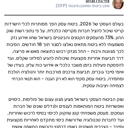
צחי גולן מנחם
סוכן ביטוח ומתכנן פיננסי (CFP)
בעולם העסקי של 2026, ביטוח עסק הפך ממותרות לכלי הישרדות
קריטי שיכול להציל חברות מקריסה כלכלית. על פי נתוני רשות שוק
ההון, 73% מהעסקים הקטנים והבינוניים בישראל שחוו אירוע נזק
משמעותי ללא ביטוח מתאים נאלצו לסגור תוך 18 חודשים. הסיבות
לכך מגוונות ורבות – החל מנזקי רכוש כתוצאה מאש או פריצה,
דרך תביעות אחריות מקצועית שיכולות להגיע למיליוני שקלים, ועד
להפסקת פעילות בזמן משבר כלכלי או אירועי כוח עליון. בעידן של
איומי סייבר גוברים, תביעות צרכנים מורכבות יותר ורגולציה הולכת
ומחמירה, ביטוח עסק מקיף הוא לא רק הגנה – הוא תנאי הכרחי
לצמיחה ויציבות עסקית.
שוק הביטוח העסקי בישראל מציע מגוון עצום של פוליסות, כיסויים
ואפשרויות ביטוח המותאמות לענפים ולגדלים שונים של חברות
ועסקים. מעסק משפחתי קטן שזקוק לכיסוי בסיסי לרכוש ואחריות,
ועד לחברות טכנולוגיה שדורשות כיסוי מתקדם לאחריות מקצועית
וסייבר – הצרכים משתנים באופן דרמטי ודורשים התאמה אישית