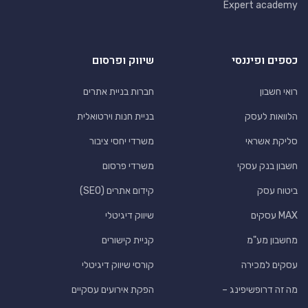
Expert academy
כספים ופיננסי
שיווק ופרסום
רואי חשבון
חברות בניית אתרים
הלוואות לעסק
בניית חנות וירטואלית
סליקת אשראי
משרדי יחסי ציבור
חשבון בנק עסקי
משרדי פרסום
ביטוח עסק
קידום אתרים (SEO)
MAX עסקים
שיווק דיגיטלי
מחשבון מע"מ
קניית קישורים
עסקים למכירה
קורסי שיווק דיגיטלי
מה זה דרופשיפינג –
הפקת אירועים עסקיים