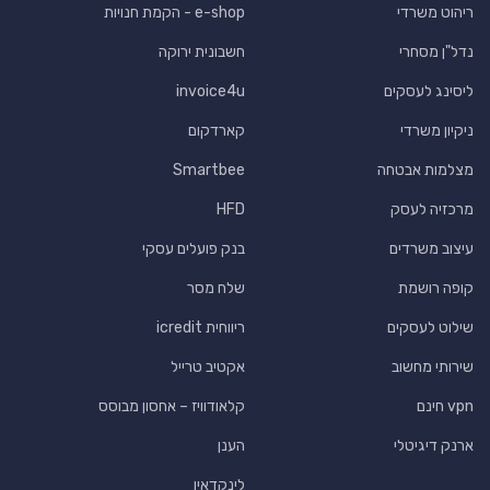
ריהוט משרדי
e-shop - הקמת חנויות
נדל"ן מסחרי
חשבונית ירוקה
ליסינג לעסקים
invoice4u
ניקיון משרדי
קארדקום
מצלמות אבטחה
Smartbee
מרכזיה לעסק
HFD
עיצוב משרדים
בנק פועלים עסקי
קופה רושמת
שלח מסר
שילוט לעסקים
ריווחית icredit
שירותי מחשוב
אקטיב טרייל
vpn חינם
קלאודוויז – אחסון מבוסס
ארנק דיגיטלי
הענן
לינקדאין