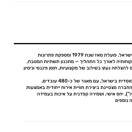
, חברת הסעדה משפחתית מנוסה ומשמעותית בישראל, פועלת מאז שנת 1979 ומספקת פתרונות
וחותיה לאורך כל התהליך — מתכנון תשתיות המטבח,
 להצלחה נעוץ בשילוב של מקצועיות, חוסן פיננסי וניסיון
שולץ נחשבת כיום לאחת החברות המובילות בשוק ההסעדה המוסדית בישראל, עם מאגר של כ-480 עובדים,
לה מ-4.5 מיליון מנות בשנה. החברה מצטיינת ביצירת חוויית אירוח ייחודית באמצעות
”), יחס אישי, ושמירה קפדנית על איכות בעמידה
 נוספים