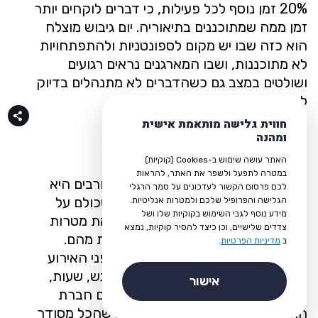
20% זמן נוסף לכל פעילות, כי דברים לוקחים יותר
זמן ממה שמתוכננים בתיאוריה. יום גיבוש מוצלח
הוא כזה שבו יש מקום לספונטניות ולהתפתחויות
לא מתוכננות, ושבו המארגנים נראים רגועים
ושולטים במצב גם כשהדברים לא מתנהלים בדיוק
לפי התוכנית המקורית.
חווית גלישה מותאמת אישית
ומהנה
תשימו דגש על התקשורת
האתר עושה שימוש ב-Cookies (קוקיות)
במטרה לתפעל ולשפר את האתר, להראות
תקשורת ברורה ושקופה עם כל המעורבים היא
לכם פרסום הקשור לעדכונים על סמך הרגלי
המפתח למניעת אכזבות ולהבטחת שכולם על
הגלישה והפרופיל שלכם ולמטרות אנליטיות.
מידע נוסף לגבי השימוש בקוקיות שלו ושל
אותו גל. וודאו שכל העובדים מבינים את מטרות
צדדים שלישיים, וכן כיצד להסיר קוקיות, נמצא
היום, את סדר הפעילויות, ואת הציפיות מהם.
ב
מדיניות הפרטיות
.
שלחו תזכורות מפורטות כמה ימים לפני האירוע
עם כל המידע הרלוונטי – מקום המפגש, שעות,
אישור
מה להביא, איך להתלבש. התקשרו עם חברת
ההפקה יום לפני האירוע כדי לוודא שהכל מסודר