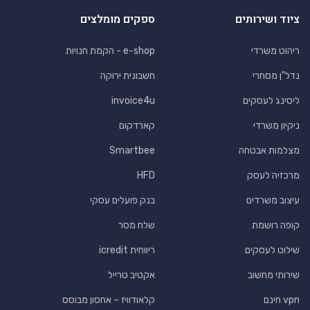
ציוד ושירותים
ספקים מומלצים
ריהוט משרדי
e-shop - הקמת חנויות
נדל"ן מסחרי
חשבונית ירוקה
ליסינג לעסקים
invoice4u
ניקיון משרדי
קארדקום
מצלמות אבטחה
Smartbee
מרכזיה לעסק
HFD
עיצוב משרדים
בנק פועלים עסקי
קופה רושמת
שלח מסר
שילוט לעסקים
ריווחית icredit
שירותי מחשוב
אקטיב טרייל
vpn חינם
קלאודוויז – אחסון מבוסס