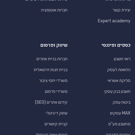
יצירת קשר
חברות אוטומציה
Expert academy
כספים ופיננסי
שיווק ופרסום
רואי חשבון
חברות בניית אתרים
הלוואות לעסק
בניית חנות וירטואלית
סליקת אשראי
משרדי יחסי ציבור
חשבון בנק עסקי
משרדי פרסום
ביטוח עסק
קידום אתרים (SEO)
MAX עסקים
שיווק דיגיטלי
מחשבון מע"מ
קניית קישורים
עסקים למכירה
קורסי שיווק דיגיטלי