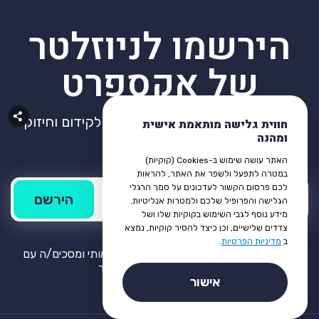
הירשמו לניוזלטר
של אקספרט
קבלו גישה מהירה לכל מה שקשור לקידום וחיזוק
חווית גלישה מותאמת אישית
ומהנה
העסק
האתר עושה שימוש ב-Cookies (קוקיות)
במטרה לתפעל ולשפר את האתר, להראות
לכם פרסום הקשור לעדכונים על סמך הרגלי
הגלישה והפרופיל שלכם ולמטרות אנליטיות.
מידע נוסף לגבי השימוש בקוקיות שלו ושל
צדדים שלישיים, וכן כיצד להסיר קוקיות, נמצא
ב
מדיניות הפרטיות
.
בהרשמה לניוזלטרים, אני מאשר/ת שקראותי ומסכים/ה עם
מדיניות הפרטיות
של האתר
אישור