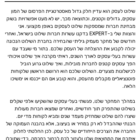
שילוט לעסק הוא עדיין חלק גדול מאסטרטגיית הפרסום של המון
עסקים, גדולים וקטנים, וכתוצאה מכך, יש לא מעט אפשרויות בשוק
מבחינת חברות שמספקות שילוט לעסקים באופן מקצועי. אני
והצוות שלי ב-EXPERT בדקנו עשרות חברות שילוט בישראל, ואחרי
חודשים של מחקר מעמיק גיליתי שהבחירה בחברת השילוט הנכונה
יכולה לקבוע את ההצלחה של העסק שלכם. בתור מי שעבד עם
עשרות בעלי עסקים לאורך השנים, ראיתי מקרבה איך שילוט איכותי
הפך עסקים קטנים לחברות מובילות, ואיך שילוט גרוע הוביל
לכישלונות מצערים. השילוט שלכם הוא הרושם הראשון שלקוחות
פוטנציאליים מקבלים מהעסק, והוא קובע אם הם ייכנסו או ימשיכו
הלאה.
במהלך המחקר שלנו, פגשתי בעלי עסקים שהשקיעו אלפי שקלים
בשילוט שהתפרק תוך חודשיים, ואחרים שמצאו חברות מעולות
שיצרו להם שילוט שמחזיק מעמד שנים ומביא לקוחות מדי יום.
הבנתי שההבדל לא רק במחיר או בעיצוב, אלא בהבנה העמוקה של
החברה את הצרכים הייחודיים של כל עסק. לכן החלטתי לחלוק
איתכם את הממצאים שלנו ולעזור לכם לבחור בחכמה, כדי שתוכלו