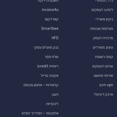
נדל"ן מסחרי
חשבונית ירוקה
ליסינג לעסקים
invoice4u
ניקיון משרדי
קארדקום
מצלמות אבטחה
Smartbee
מרכזיה לעסק
HFD
עיצוב משרדים
בנק פועלים עסקי
קופה רושמת
שלח מסר
שילוט לעסקים
ריווחית icredit
שירותי מחשוב
אקטיב טרייל
vpn חינם
קלאודוויז – אחסון מבוסס
ארנק דיגיטלי
הענן
לינקדאין
אלמנטור – המדריך המלא