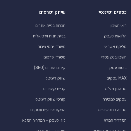
כספים ופיננסי
שיווק ופרסום
רואי חשבון
חברות בניית אתרים
הלוואות לעסק
בניית חנות וירטואלית
סליקת אשראי
משרדי יחסי ציבור
חשבון בנק עסקי
משרדי פרסום
ביטוח עסק
קידום אתרים (SEO)
MAX עסקים
שיווק דיגיטלי
מחשבון מע"מ
קניית קישורים
עסקים למכירה
קורסי שיווק דיגיטלי
מה זה דרופשיפינג –
הפקת אירועים עסקיים
המדריך המלא
לוגו לעסק – המדריך המלא
מה זה הכנסה פסיבית
מאנדיי – המערכת