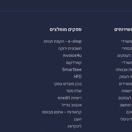
ושירותים
ספקים מומלצים
משרדי
e-shop - הקמת חנויות
מסחרי
חשבונית ירוקה
 לעסקים
invoice4u
 משרדי
קארדקום
ת אבטחה
Smartbee
ה לעסק
HFD
משרדים
בנק פועלים עסקי
רושמת
שלח מסר
לעסקים
ריווחית icredit
 מחשוב
אקטיב טרייל
קלאודוויז – אחסון מבוסס
יגיטלי
הענן
לינקדאין