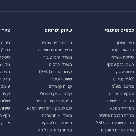
כספים ופיננסי
שיווק ופרסום
ציוד 
רואי חשבון
חברות בניית אתרים
ריהוט 
הלוואות לעסק
בניית חנות וירטואלית
נדל"ן 
סליקת אשראי
משרדי יחסי ציבור
ליסינג
חשבון בנק עסקי
משרדי פרסום
ניקיון
ביטוח עסק
קידום אתרים (SEO)
מצלמו
MAX עסקים
שיווק דיגיטלי
מרכזי
מחשבון מע"מ
קניית קישורים
עיצוב 
עסקים למכירה
קורסי שיווק דיגיטלי
קופה 
מה זה דרופשיפינג –
הפקת אירועים עסקיים
שילוט 
המדריך המלא
לוגו לעסק – המדריך המלא
שירותי
מה זה הכנסה פסיבית
מאנדיי – המערכת
vpn חינם
מה זה שוטף פלוס 30?
הפופולרית לעסקים
ארנק ד
ניהול תזרים מזומנים
מסחר באמזון: כל מה