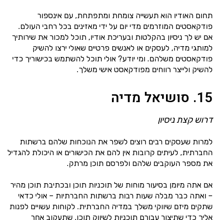
תחום האודיו הוא תעשייה צומחת ומתפתחת, עם אינספור
פודקאסטים המוזרמים מדי יום על ידי מאזינים בכל רחבי העולם.
אם יש לך ניסיון בהקלטות ובעריכת אודיו, תוכל למכור את שירותיך
למותגי מדיה, לעסקים או לאנשים פרטיים שאולי ירצו להשיק
פודקאסטים משלהם. ומי יודע? אולי תוכל להשתמש בכישוריך כדי
להשיק ולייצר רווחים מפודקאסט אישי משלך.
15. סושיאל מדיה
דרוש קצת ניסיון
למרות שעסקים רבים רוצים לשפר את הנוכחות שלהם ברשתות
החברתית, לעיתים קרובות אין להם את הכישורים או היכולת להגדיל
את מספר העוקבים שלהם ולפרסם תוכן מרתק.
אם אתה מיומן בסיעור מוחות של תוכניות תוכן ובכתיבת תוכן מהיר
– ואתה כבר מבלה שעות רבות ברשתות החברתיות – אולי כדאי
שתקים מיזם שיווקי משלך במדיה החברתית. לקוחות עשויים לפנות
אליך כדי שתיצור עבורם תוכניות לשיווק תוכן, שתעקוב אחר