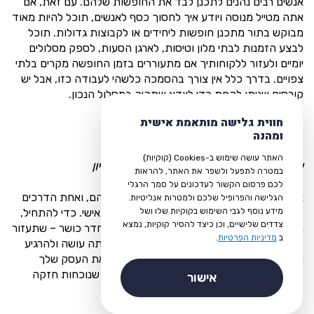
אנשים רבים נהנים לתכנן לבד את החופשות שלהם. עם זאת, אם
אתה מטייל מנוסה ויודע איך לחסוך כסף לאנשים, תוכל להיות מאוד
מבוקש בתור מתכנן חופשות ליחידים או לקבוצות גדולות. תוכל
לבצע הזמנות לבתי מלון וטיסות, לארגן הסעות, לספק מסלולים
יומיים ולעזור ללקוחותיך אם מתעוררים בזמן החופשה מקרים בלתי
צפויים. בדרך כלל אין צורך בהסמכה כלשהי לעבודה כזו, אבל יש
קורסים שניתן לקחת כדי לוודא שתהיה במסלול הנכון.
חווית גלישה מותאמת אישית
30. אימוני כושר אישיים
ומהנה
האתר עושה שימוש ב-Cookies (קוקיות)
ייתכן שיהיה צורך בניסיון, הכשרה או ברישיון
במטרה לתפעל ולשפר את האתר, להראות
לכם פרסום הקשור לעדכונים על סמך הרגלי
אנשים רבים רוצים לשפר את הכושר הכללי שלהם, ואחת הדרכים
הגלישה והפרופיל שלכם ולמטרות אנליטיות.
מידע נוסף לגבי השימוש בקוקיות שלו ושל
להשיג את המטרה הזאת היא לעבוד עם מאמן אישי. כדי להתחיל,
צדדים שלישיים, וכן כיצד להסיר קוקיות, נמצא
תצטרך לקבל הסמכה – במיוחד אם תעבוד בחדר כושר – שתעזור
ב
מדיניות הפרטיות
.
ללקוחות שלך לסמוך על כך שאתה יודע מה אתה עושה ולהרגיע
אותם שבעזרתך הם לא ייפצעו. תוכל לפרסם את העסק שלך
בחדרי כושר ובמקומות ציבוריים אחרים. וכמובן שנוכחות חזקה
אישור
באינטרנט וברשתות החברתיות תמיד מועילה.