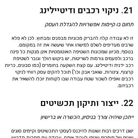
21. ניקוי רכבים ודיטיילינג
תחום בו קיימות אפשרויות להגדלת העסק
זו לא עבודה קלה להבריק מכוניות מבפנים ומבחוץ. לכן לא פלא
שרבים מעדיפים לשלם למישהו אחר שיעשה את זה במקומם.
בנוסף, מכיוון שמכונות השטיפה האוטומטיות אינן מנקות כל פינה
ברכב ולפעמים גורמות לשריטות, יש ביקוש הולך וגובר לשטיפת
רכב ידנית ודיטיילינג. עם קצת השקעה בחומרים (כמו סבונים, כריות
קרצוף, צינורות, שואבי אבק וכו') תוכל להקים עסק רווחי לניקוי
רכבים ואפילו לשכור שטח עבודה שבו לקוחות יוכלו להשאיר את
רכביהם.
22. ייצור ותיקון תכשיטים
ייתכן שיהיה צורך בניסיון, הכשרה או ברישיון
ישנן דרכים רבות ושונות להיכנס לעסקי התכשיטים וקיימים סוגים
שונים של חומרים שניתן לעבוד איתם. עבודה עם מתכות תדרוש