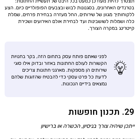
תצטרך להיות מעודכן כמעט בכל היבט של תעשיית החתונות:
בטרנדים האחרונים, בסגנונות לבוש ובצבעים הפופולריים כיום. הצע
ללקוחותיך מגוון של שירותים, החל מעזרה בבחירת פרחים, שמלת
כלה ושמלות לשושבינות ועד לבחירת אולם האירועים ושכירת
קייטרינג במקרה הצורך.
לפני שאתם פותח עסק בתחום הזה, בקר בחנויות
הקשורות לעולם החתונות באזור ובדוק אילו סוגי
שירותים הן מספקות. מארגני חתונות צריכים
לדעת כל פרט עסקי כדי להבטיח שהזוגות שלהם
נמצאים בידיים הנכונות.
29. תכנון חופשות
ייתכן שיהיה צורך בניסיון, הכשרה או ברישיון