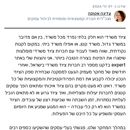
עודכן ב-
31 יולי 2026
עדינה אקוקה
מנכ"לית חברה קמעונאית ומומחית לניהול עסקים
ציוד משרדי הוא חלק בלתי נפרד מכל משרד, בין אם מדובר
במשרד גדול, משרד קטן, או אפילו משרד ביתי. במקום לקנות
נקודתית, שווה מאוד לעבוד עם חברות ציוד משרדי מומלצות
שיסגרו את הפינות בצורה הטובה ביותר. אני והצוות שלי באתר
expert בדקנו מספר רב חברות ציוד משרדי בישראל, ואחרי
חודשים של מחקר מעמיק הגענו למסקנה שבחירת ספק הציוד
הנכון יכולה לקבוע את רמת הפרודוקטיביות והמקצועיות של כל
משרד. ראינו לא מעט מקרים בהם ציוד איכותי ומתאים הפך עסקים
קטנים לחברות יעילות ומצליחות, ואיך ציוד גרוע או לא מתאים הוביל
לעלויות נסתרות, זמן השבתה ואי שביעות רצון של עובדים. הציוד
במשרד הוא לא רק כלי עבודה – הוא המנוע שמניע את היומיום
העסקי ומשפיע על כל היבט של הפעילות.
במהלך המחקר שלנו, פגשתי בעלי עסקים שהשקיעו כספים רבים