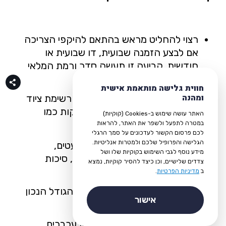
רצוי להחליט מראש בהתאם להיקפי הצריכה
אם לבצע הזמנה שבועית, דו שבועית או
חודשית. קביעה זו תעשה סדר ורמת המלאי
הנחוצה תישמר לאורך כל הזמן.
חווית גלישה מותאמת אישית
ומהנה
בהתאם לכמות העובדים מכינים רשימת ציוד
משרדי שהיא מחולקת לפי מחלקות כמו
האתר עושה שימוש ב-Cookies (קוקיות)
לדוגמה:
במטרה לתפעל ולשפר את האתר, להראות
לכם פרסום הקשור לעדכונים על סמך הרגלי
הגלישה והפרופיל שלכם ולמטרות אנליטיות.
ציוד משרדי כמו עפרונות, עטים,
מידע נוסף לגבי השימוש בקוקיות שלו ושל
מהדקים, סרגלים, נייר דבק, סיכות
צדדים שלישיים, וכן כיצד להסיר קוקיות, נמצא
לשדכן ועוד.
ב
מדיניות הפרטיות
.
לוחות תכנון מחיקים על פי הגודל הנכון
אישור
לכל חדר ישיבות.
ציוד היקפי למחשבים כמו עכברים,