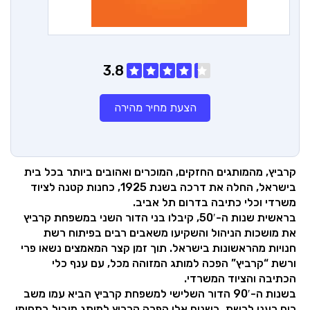
3.8
הצעת מחיר מהירה
קרביץ, מהמותגים החזקים, המוכרים ואהובים ביותר בכל בית
בישראל, החלה את דרכה בשנת 1925, כחנות קטנה לציוד
משרדי וכלי כתיבה בדרום תל אביב.
בראשית שנות ה-50′, קיבלו בני הדור השני במשפחת קרביץ
את מושכות הניהול והשקיעו משאבים רבים בפיתוח רשת
חנויות מהראשונות בישראל. תוך זמן קצר המאמצים נשאו פרי
ורשת “קרביץ” הפכה למותג המזוהה מכל, עם ענף כלי
הכתיבה והציוד המשרדי.
בשנות ה-90′ הדור השלישי למשפחת קרביץ הביא עמו משב
רוח רענן לרשת. בשנים אלו הפכה קרביץ למותג מוביל בתחומי