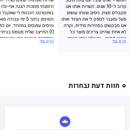
קרוב ל-10 שנים. השרות אותו אנו
הזמנתי מסכות הגנה אף-פה
מקבלים מצוין. ניסים וצוותו עושים
באינטרנט. הובטח לי שאקבל 
מעל ומעבר לספק לי את הציוד אותו
המוזמן בתוך 5 ימי עבודה 
אנו מבקשים במהירות מידית. וקרה
והימים עמוסים במיוחד. יום ל
לא אחת שהיינו צריכים מוצר כל
(!} התייצב שליח מנומס בביתי
שהוא דחוף – וקיבלנו אותו באופן
והסחורה הובאה כפי שהובטחה
קרא עוד
קרא עוד
מידי. המגוון והמבחר
בצירוף חשבונית, כשהיא ארוזה
בקרטון של הפירמה. שאפו.
חוות דעת נבחרות