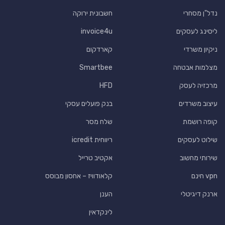
נדל"ן מסחרי
חשבונית ירוקה
ליסינג לעסקים
invoice4u
ניקיון משרדי
קארדקום
מצלמות אבטחה
Smartbee
מרכזיה לעסק
HFD
עיצוב משרדים
בנק פועלים עסקי
קופה רושמת
שלח מסר
שילוט לעסקים
ריווחית icredit
שירותי מחשוב
אקטיב טרייל
vpn חינם
קלאודוויז – אחסון מבוסס
ארנק דיגיטלי
הענן
לינקדאין